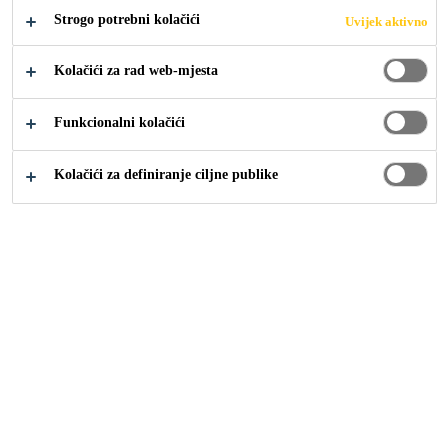
Strogo potrebni kolačići
Uvijek aktivno
Kolačići za rad web-mjesta
Funkcionalni kolačići
Građevina
Krovovi
PVC i TPO sintetičke membrane
Kolačići za definiranje ciljne publike
Sarnafil® AT-15