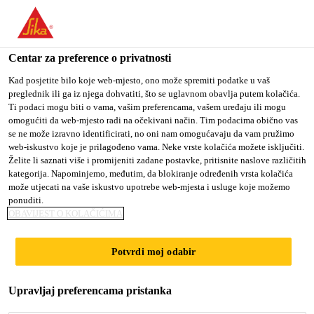
You are accessing "Sika Croatia d.o.o.", it seems you are
accessing it from "Sjedinjene Američke Države". We have a
dedicated website for your country.
Centar za preference o privatnosti
TO SIKA
STAY ON SIKA
SELECT A
Kad posjetite bilo koje web-mjesto, ono može spremiti podatke u vaš
preglednik ili ga iz njega dohvatiti, što se uglavnom obavlja putem kolačića.
USA
CROATIA D.O.O.
COUNTRY
Ti podaci mogu biti o vama, vašim preferencama, vašem uređaju ili mogu
omogućiti da web-mjesto radi na očekivani način. Tim podacima obično vas
se ne može izravno identificirati, no oni nam omogućavaju da vam pružimo
Sika Croatia d.o.o.
web-iskustvo koje je prilagođeno vama. Neke vrste kolačića možete isključiti.
Želite li saznati više i promijeniti zadane postavke, pritisnite naslove različitih
kategorija. Napominjemo, međutim, da blokiranje određenih vrsta kolačića
može utjecati na vaše iskustvo upotrebe web-mjesta i usluge koje možemo
ponuditi.
OBAVIJEST O KOLAČIĆIMA
PVC I TPO
Potvrdi moj odabir
SINTETIČKE
Upravljaj preferencama pristanka
MEMBRANE