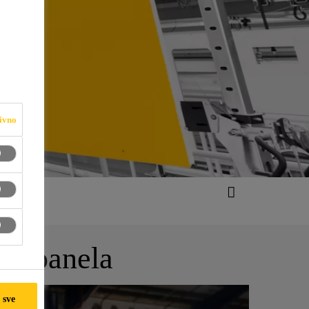
ivno
kih panela
 sve