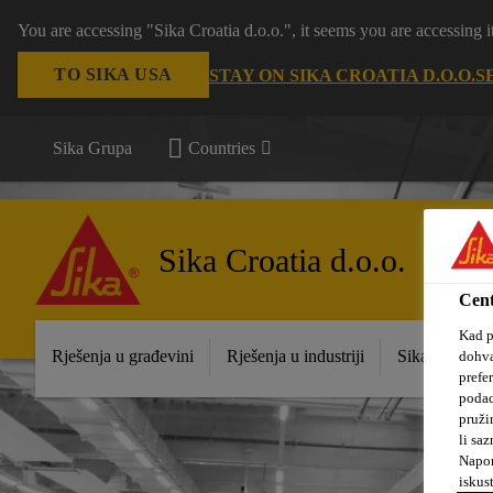
You are accessing "Sika Croatia d.o.o.", it seems you are accessing
TO SIKA USA
STAY ON SIKA CROATIA D.O.O.
S
Sika Grupa
Countries
Sika Croatia d.o.o.
Cent
Kad p
Rješenja u građevini
Rješenja u industriji
Sika prodajna
dohva
prefe
podac
pruži
li saz
Napom
iskus