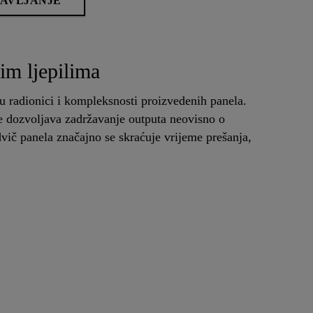
TAVLJANJE
im ljepilima
 radionici i kompleksnosti proizvedenih panela.
je dozvoljava zadržavanje outputa neovisno o
dvič panela značajno se skraćuje vrijeme prešanja,