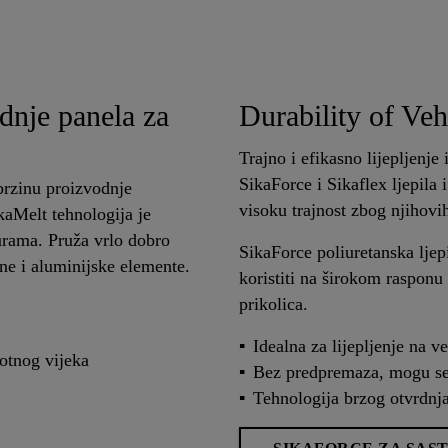
dnje panela za
Durability of Veh
Trajno i efikasno lijepljenje
SikaForce i Sikaflex ljepila i
brzinu proizvodnje
visoku trajnost zbog njihovi
kaMelt tehnologija je
turama. Pruža vrlo dobro
SikaForce poliuretanska lje
itne i aluminijske elemente.
koristiti na širokom rasponu 
prikolica.
Idealna za lijepljenje na 
votnog vijeka
Bez predpremaza, mogu se 
Tehnologija brzog otvrdnj