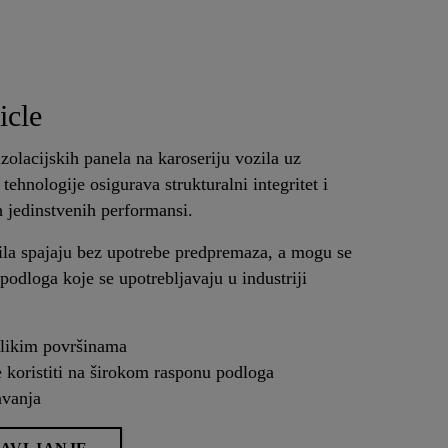
icle
 izolacijskih panela na karoseriju vozila uz
 tehnologije osigurava strukturalni integritet i
h jedinstvenih performansi.
pila spajaju bez upotrebe predpremaza, a mogu se
podloga koje se upotrebljavaju u industriji
velikim površinama
koristiti na širokom rasponu podloga
avanja