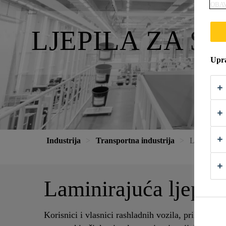
OBAV
LJEPILA ZA S
Upra
Industrija
Transportna industrija
Ljepila za 
Laminirajuća ljepila
Korisnici i vlasnici rashladnih vozila, prikolica 