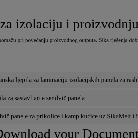
za izolaciju i proizvodnj
a pomažu pri povećanju proizvodnog outputa. Sika rješenja dob
anska ljepila za laminaciju izolacijskih panela za ra
la za sastavljanje sendvič panela
dvič panele za prikolice i kamp kućice uz SikaMelt i 
Download your Document