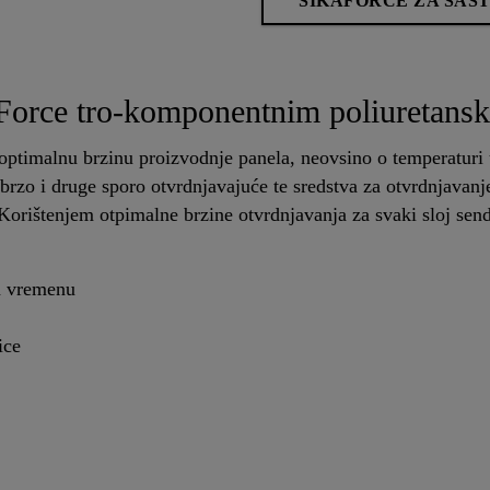
SIKAFORCE ZA SAS
aForce tro-komponentnim poliuretansk
ptimalnu brzinu proizvodnje panela, neovsino o temperaturi u
brzo i druge sporo otvrdnjavajuće te sredstva za otvrdnjavan
 Korištenjem otpimalne brzine otvrdnjavanja za svaki sloj sen
.
om vremenu
ice