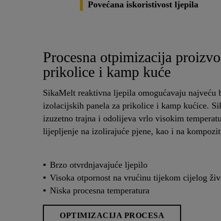
Povećana iskoristivost ljepila
Procesna otpimizacija proizvo
prikolice i kamp kuće
SikaMelt reaktivna ljepila omogućavaju najveću 
izolacijskih panela za prikolice i kamp kućice. Si
izuzetno trajna i odolijeva vrlo visokim tempera
lijepljenje na izolirajuće pjene, kao i na kompoz
Brzo otvrdnjavajuće ljepilo
Visoka otpornost na vrućinu tijekom cijelog ži
Niska procesna temperatura
OPTIMIZACIJA PROCESA