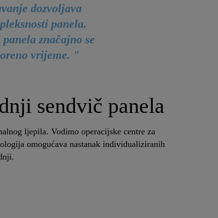
avanje dozvoljava
pleksnosti panela.
č panela značajno se
voreno vrijeme. "
odnji sendvič panela
malnog ljepila. Vodimo operacijske centre za
ehnologija omogućava nastanak individualiziranih
dnji.