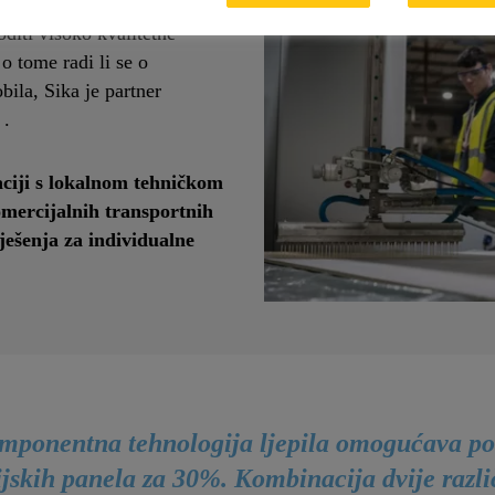
la. Istovremeno, proizvođači
oditi visoko kvalitetne
o tome radi li se o
bila, Sika je partner
 .
ciji s lokalnom tehničkom
ercijalnih transportnih
ješenja za individualne
mponentna tehnologija ljepila omogućava po
ijskih panela za 30%. Kombinacija dvije razl