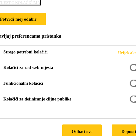
IJEST O KOLAČIĆIMA
ENDVIČ PANELE
Potvrdi moj odabir
vljaj preferencama pristanka
Strogo potrebni kolačići
Uvijek akt
Kolačići za rad web-mjesta
Funkcionalni kolačići
sendvič panele
Kolačići za definiranje ciljne publike
 za proizvodnju izolacijs
i kamp kuća zahtijevaju
Odbaci sve
Dopusti