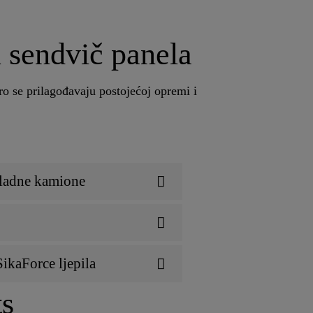
u sendvič panela
ro se prilagođavaju postojećoj opremi i
shladne kamione
SikaForce ljepila
s