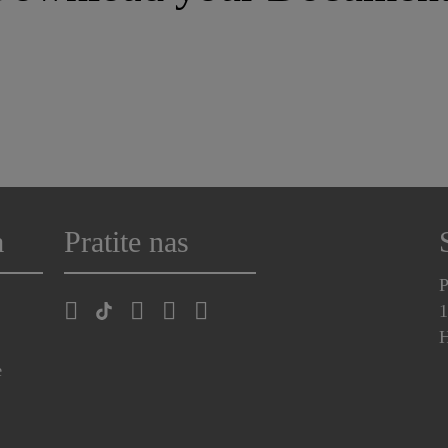
a
Pratite nas
P
1
H
e