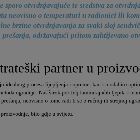
ge sporo otvrdnjavajuće te sredstva za otvrdnj
ta neovisno o temperaturi u radionici ili kom
ne brzine otvrdnjavanja za svaki sloj sendvi
 prešanja, održavajući pritom zahtijevano ot
trateški partner u proizv
ju idealnog procesa lijepljenja i opreme, kao i u odabiru opti
 metoda ugradnje. Naš širok portfelj laminirajućih ljepila i t
prešanja, neovisno o tome radi li se o ručnoj ili strojnoj ugra
do proizvodnje, bilo gdje u svijetu.