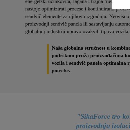
energetski učinkovita, lagana i trajna tijela vozi
nastoje optimizirati procese i kontinuirano proizv
sendvič elemente za njihovu izgradnju. Neovisno 
proizvodnji sendvič panela ili sastavljanju automo
globalnoj industriji upravo ovakvih tipova vozila.
Naša globalna stručnost u kombina
podrškom pruža proizvođačima kom
vozila i sendvič panela optimalna r
potrebe.
"SikaForce tro-ko
proizvodnju izolac