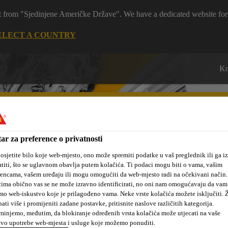
 it from "Sjedinjene Američke Države". We have a dedicated website for
ELECT A COUNTRY
Ko
ar za preference o privatnosti
osjetite bilo koje web-mjesto, ono može spremiti podatke u vaš preglednik ili ga iz
 mjesta
Novosti
#dobrakemija
O nama
Projekti i refer
titi, što se uglavnom obavlja putem kolačića. Ti podaci mogu biti o vama, vašim
rencama, vašem uređaju ili mogu omogućiti da web-mjesto radi na očekivani način
ima obično vas se ne može izravno identificirati, no oni nam omogućavaju da vam
mo web-iskustvo koje je prilagođeno vama. Neke vrste kolačića možete isključiti. Ž
nati više i promijeniti zadane postavke, pritisnite naslove različitih kategorija.
injemo, međutim, da blokiranje određenih vrsta kolačića može utjecati na vaše
tvo upotrebe web-mjesta i usluge koje možemo ponuditi.