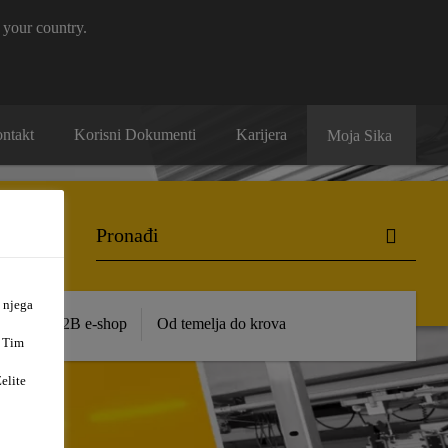
 your country.
ntakt
Korisni Dokumenti
Karijera
Moja Sika
 njega
ence
B2B e-shop
Od temelja do krova
. Tim
elite