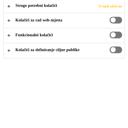
Strogo potrebni kolačići
Uvijek aktivno
Kolačići za rad web-mjesta
Građevina
...
Lijepljenje elastičnih podnih obloga
Funkcionalni kolačići
Kolačići za definiranje ciljne publike
SCHÖNOX® EMICLASSIC
SCHÖNOX® DUROCOLL