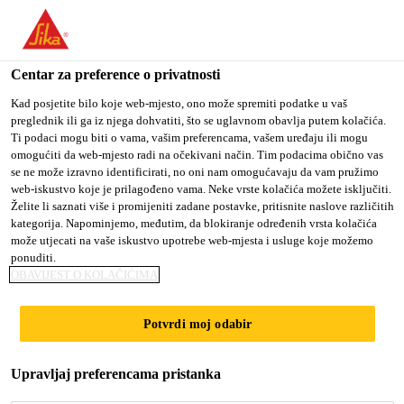
You are accessing "Sika Croatia d.o.o.", it seems you are
accessing it from "Sjedinjene Američke Države". We have a
dedicated website for your country.
Centar za preference o privatnosti
TO SIKA
STAY ON SIKA
SELECT A
Kad posjetite bilo koje web-mjesto, ono može spremiti podatke u vaš
preglednik ili ga iz njega dohvatiti, što se uglavnom obavlja putem kolačića.
USA
CROATIA D.O.O.
COUNTRY
Ti podaci mogu biti o vama, vašim preferencama, vašem uređaju ili mogu
omogućiti da web-mjesto radi na očekivani način. Tim podacima obično vas
se ne može izravno identificirati, no oni nam omogućavaju da vam pružimo
Sika Croatia d.o.o.
web-iskustvo koje je prilagođeno vama. Neke vrste kolačića možete isključiti.
Želite li saznati više i promijeniti zadane postavke, pritisnite naslove različitih
kategorija. Napominjemo, međutim, da blokiranje određenih vrsta kolačića
može utjecati na vaše iskustvo upotrebe web-mjesta i usluge koje možemo
ponuditi.
LIJEPLJENJE
OBAVIJEST O KOLAČIĆIMA
ELASTIČNIH
Potvrdi moj odabir
PODNIH OBLOGA
Upravljaj preferencama pristanka