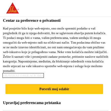
You are accessing "Sika Croatia d.o.o.", it seems you are
accessing it from "Sjedinjene Američke Države". We have a
dedicated website for your country.
Centar za preference o privatnosti
Građevina
...
SCHÖNOX® LINO XTREME
TO SIKA
STAY ON SIKA
SELECT A
Kad posjetite bilo koje web-mjesto, ono može spremiti podatke u vaš
preglednik ili ga iz njega dohvatiti, što se uglavnom obavlja putem kolačića.
USA
CROATIA D.O.O.
COUNTRY
Ti podaci mogu biti o vama, vašim preferencama, vašem uređaju ili mogu
omogućiti da web-mjesto radi na očekivani način. Tim podacima obično vas
se ne može izravno identificirati, no oni nam omogućavaju da vam pružimo
Sika Croatia d.o.o.
web-iskustvo koje je prilagođeno vama. Neke vrste kolačića možete isključiti.
SCHÖNOX®
Želite li saznati više i promijeniti zadane postavke, pritisnite naslove različitih
kategorija. Napominjemo, međutim, da blokiranje određenih vrsta kolačića
može utjecati na vaše iskustvo upotrebe web-mjesta i usluge koje možemo
LINO XTREME
ponuditi.
OBAVIJEST O KOLAČIĆIMA
Disperzivno ljepilo za linoleum.
Potvrdi moj odabir
zadovoljava DiBt smjernice,
Upravljaj preferencama pristanka
bez otapala,