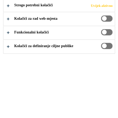
Strogo potrebni kolačići
Uvijek aktivno
Građevina
...
Pomoćni proizvodi
Kolačići za rad web-mjesta
Funkcionalni kolačići
Kolačići za definiranje ciljne publike
Sika® Form Oil Emulsion
(former Sika® Schalöl)
Sika® Schalöl - sredstvo za odvajanje oplate
Sika® Mischerschutz
Sredstvo za zaštitu miksera