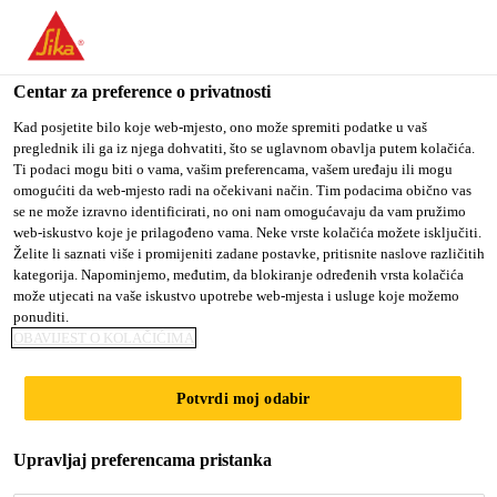
You are accessing "Sika Croatia d.o.o.", it seems you are
accessing it from "Sjedinjene Američke Države". We have a
dedicated website for your country.
Centar za preference o privatnosti
TO SIKA
STAY ON SIKA
SELECT A
Kad posjetite bilo koje web-mjesto, ono može spremiti podatke u vaš
preglednik ili ga iz njega dohvatiti, što se uglavnom obavlja putem kolačića.
USA
CROATIA D.O.O.
COUNTRY
Ti podaci mogu biti o vama, vašim preferencama, vašem uređaju ili mogu
omogućiti da web-mjesto radi na očekivani način. Tim podacima obično vas
se ne može izravno identificirati, no oni nam omogućavaju da vam pružimo
Sika Croatia d.o.o.
web-iskustvo koje je prilagođeno vama. Neke vrste kolačića možete isključiti.
Želite li saznati više i promijeniti zadane postavke, pritisnite naslove različitih
kategorija. Napominjemo, međutim, da blokiranje određenih vrsta kolačića
može utjecati na vaše iskustvo upotrebe web-mjesta i usluge koje možemo
ponuditi.
OBAVIJEST O KOLAČIĆIMA
NJEGA BETONA
Potvrdi moj odabir
Upravljaj preferencama pristanka