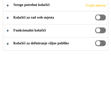
Strogo potrebni kolačići
Uvijek aktivno
Kolačići za rad web-mjesta
Građevina
...
Njega betona
Funkcionalni kolačići
Kolačići za definiranje ciljne publike
SIKA SAVJETI ZA ODGOVARAJUĆU NJEGU
BETONA
Kako bi bio izdržljiv, beton ne samo da mora biti čvrst,
već mora biti i vodonepropusan, posebice u područjima
blizu površine. Što je manja poroznost i što je cementna
pasta gušća, to beton ima veću otpornost na vanjske
utjecaje, naprezanje i štetna djelovanja.