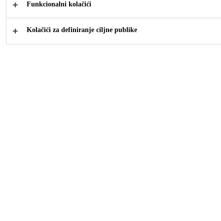
Funkcionalni kolačići
Kolačići za definiranje ciljne publike
How can we help you?
Find your
Choose yo
application
product