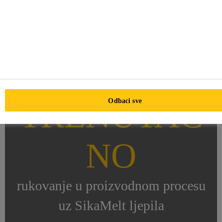
TRENUTAČ
Odbaci sve
NO
rukovanje u proizvodnom procesu
uz SikaMelt ljepila