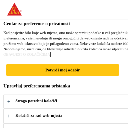
You are accessing "Sika Croatia d.o.o.", it seems you are accessing
TO SIKA USA
STAY ON SIKA CROATIA D.O.O.
S
Centar za preference o privatnosti
Kad posjetite bilo koje web-mjesto, ono može spremiti podatke u vaš preglednik 
preferencama, vašem uređaju ili mogu omogućiti da web-mjesto radi na očekivan
Sika Croatia d.o.o.
pružimo web-iskustvo koje je prilagođeno vama. Neke vrste kolačića možete isključi
Napominjemo, međutim, da blokiranje određenih vrsta kolačića može utjecati na
OBAVIJEST O KOLAČIĆIMA
Potvrdi moj odabir
KOMPOZITNI
Upravljaj preferencama pristanka
PANELI ZA
Strogo potrebni kolačići
VRATA
Kolačići za rad web-mjesta
Vrući i tekući poliuretani za kompozitne
panele za vrata