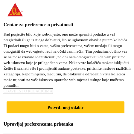
You are accessing "Sika Croatia d.o.o.", it seems you are
accessing it from "Sjedinjene Američke Države". We have a
dedicated website for your country.
Centar za preference o privatnosti
TO SIKA
STAY ON SIKA
SELECT A
Kad posjetite bilo koje web-mjesto, ono može spremiti podatke u vaš
preglednik ili ga iz njega dohvatiti, što se uglavnom obavlja putem kolačića.
USA
CROATIA D.O.O.
COUNTRY
Ti podaci mogu biti o vama, vašim preferencama, vašem uređaju ili mogu
omogućiti da web-mjesto radi na očekivani način. Tim podacima obično vas
se ne može izravno identificirati, no oni nam omogućavaju da vam pružimo
Sika Croatia d.o.o.
web-iskustvo koje je prilagođeno vama. Neke vrste kolačića možete isključiti.
Želite li saznati više i promijeniti zadane postavke, pritisnite naslove različitih
kategorija. Napominjemo, međutim, da blokiranje određenih vrsta kolačića
može utjecati na vaše iskustvo upotrebe web-mjesta i usluge koje možemo
ponuditi.
MOJI DOKUMENTI
OBAVIJEST O KOLAČIĆIMA
Potvrdi moj odabir
Upravljaj preferencama pristanka