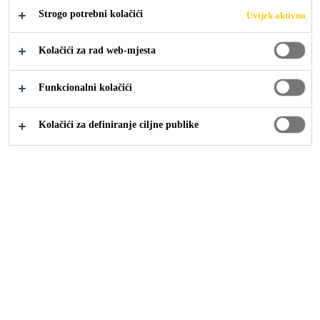
Strogo potrebni kolačići
Uvijek aktivno
Kolačići za rad web-mjesta
Funkcionalni kolačići
Moji dokumenti
Kolačići za definiranje ciljne publike
Nema podataka
Omiljeni proizvodi
Tagovi
Ime
Opis
Nema podataka
Sika Croatia