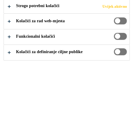
Strogo potrebni kolačići
Uvijek aktivno
Kolačići za rad web-mjesta
Funkcionalni kolačići
Građevina
Krovovi
Sustav za solarne panele
Kolačići za definiranje ciljne publike
SikaRoof® Anchor sustav -
inovativno i višenamjensko
rješenje za sidrenje
Jednostavna ugradnja,
multifunkcionalnost i mogućnost
recikliranja sve su važniji čimbenici u