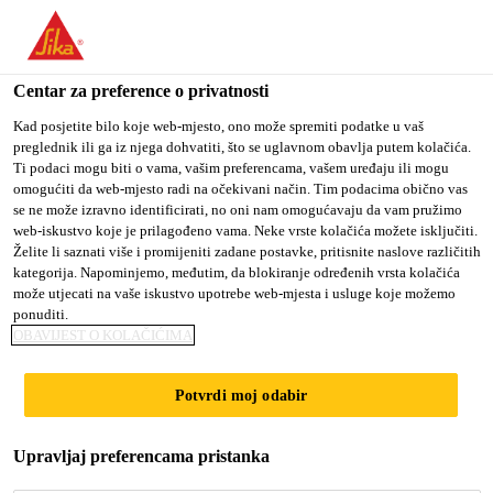
You are accessing "Sika Croatia d.o.o.", it seems you are
accessing it from "Sjedinjene Američke Države". We have a
dedicated website for your country.
Centar za preference o privatnosti
TO SIKA
STAY ON SIKA
SELECT A
Kad posjetite bilo koje web-mjesto, ono može spremiti podatke u vaš
preglednik ili ga iz njega dohvatiti, što se uglavnom obavlja putem kolačića.
USA
CROATIA D.O.O.
COUNTRY
Ti podaci mogu biti o vama, vašim preferencama, vašem uređaju ili mogu
omogućiti da web-mjesto radi na očekivani način. Tim podacima obično vas
se ne može izravno identificirati, no oni nam omogućavaju da vam pružimo
Sika Croatia d.o.o.
web-iskustvo koje je prilagođeno vama. Neke vrste kolačića možete isključiti.
Želite li saznati više i promijeniti zadane postavke, pritisnite naslove različitih
kategorija. Napominjemo, međutim, da blokiranje određenih vrsta kolačića
može utjecati na vaše iskustvo upotrebe web-mjesta i usluge koje možemo
ponuditi.
OBAVIJEST O KOLAČIĆIMA
SUSTAV ZA
Potvrdi moj odabir
SOLARNE
Upravljaj preferencama pristanka
PANELE