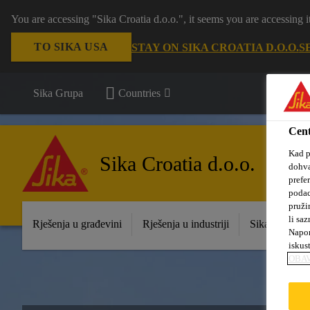
You are accessing "Sika Croatia d.o.o.", it seems you are accessing
TO SIKA USA
STAY ON SIKA CROATIA D.O.O.
S
Sika Grupa
Countries
Cent
Kad p
Sika Croatia d.o.o.
dohva
prefe
podac
pruži
li saz
Rješenja u građevini
Rješenja u industriji
Sika prodajna
Napom
iskus
OBAV