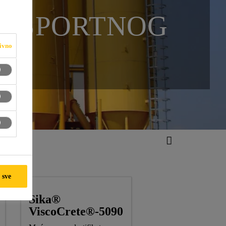
ANSPORTNOG
ivno
 sve
Sika®
ViscoCrete®-5090