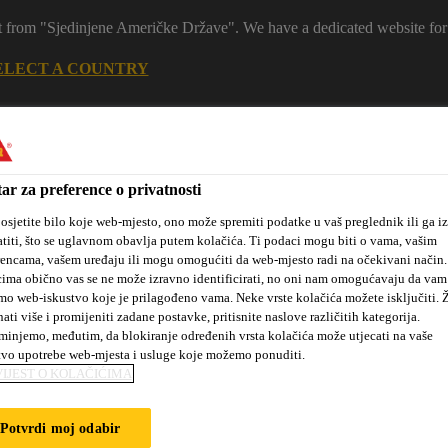
 it from "Sjedinjene Američke Države". We have a dedicated website for
ELECT A COUNTRY
Ko
ar za preference o privatnosti
osjetite bilo koje web-mjesto, ono može spremiti podatke u vaš preglednik ili ga iz
titi, što se uglavnom obavlja putem kolačića. Ti podaci mogu biti o vama, vašim
rencama, vašem uređaju ili mogu omogućiti da web-mjesto radi na očekivani način
ima obično vas se ne može izravno identificirati, no oni nam omogućavaju da vam
mo web-iskustvo koje je prilagođeno vama. Neke vrste kolačića možete isključiti. Ž
nati više i promijeniti zadane postavke, pritisnite naslove različitih kategorija.
 mjesta
Novosti
#dobrakemija
O nama
Projekti i refer
injemo, međutim, da blokiranje određenih vrsta kolačića može utjecati na vaše
tvo upotrebe web-mjesta i usluge koje možemo ponuditi.
IJEST O KOLAČIĆIMA
Potvrdi moj odabir