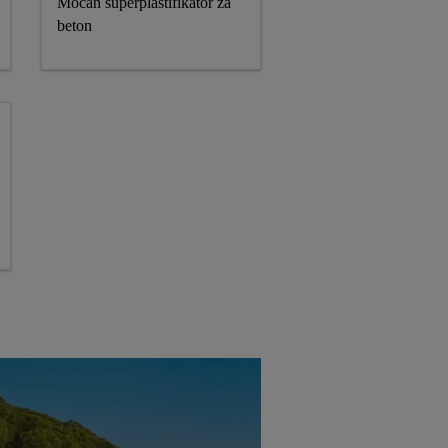
Moćan superplastifikator za
beton