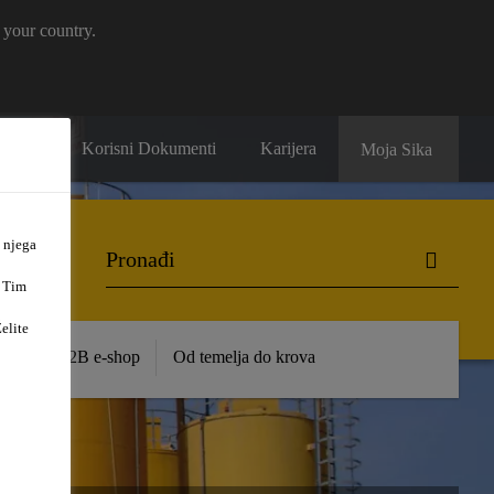
 your country.
ntakt
Korisni Dokumenti
Karijera
Moja Sika
 njega
. Tim
elite
ence
B2B e-shop
Od temelja do krova