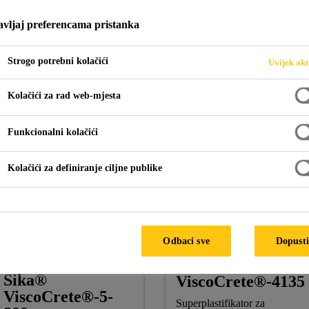
ROIZVODNJU TR
vljaj preferencama pristanka
Strogo potrebni kolačići
Uvijek akt
Kolačići za rad web-mjesta
Funkcionalni kolačići
Kolačići za definiranje ciljne publike
aci za proizvodnju transportnog betona
Odbaci sve
Dopusti
Sika®
Sika®
ViscoCrete®-4135
ViscoCrete®-5-
Superplastifikator za