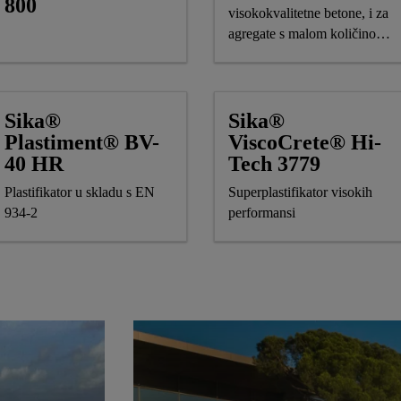
800
visokokvalitetne betone, i za
agregate s malom količinom
sitnih čestica
Sika®
Sika®
Plastiment® BV-
ViscoCrete® Hi-
40 HR
Tech 3779
Plastifikator u skladu s EN
Superplastifikator visokih
934-2
performansi