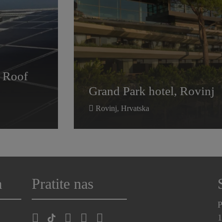
Grand Park hotel, Rovinj
V Roof
V Roof
Grand Park hotel, Rovinj
Rovinj, Hrvatska
a
Pratite nas
P
1