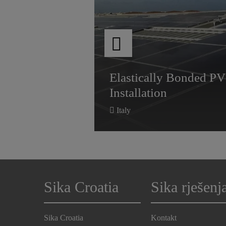
nce and
Elastically Bonded P
nce and
Elastically Bonded P
Installation
Installation
Italy
Sika Croatia
Sika rješenj
Sika Croatia
Kontakt