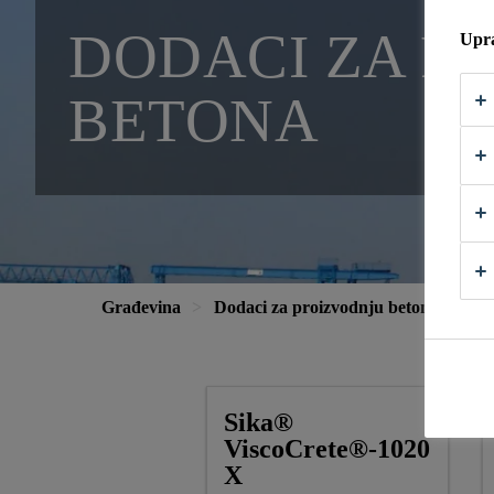
DODACI ZA P
Upra
BETONA
Građevina
Dodaci za proizvodnju betona
Dod
Sika®
ViscoCrete®-1020
X