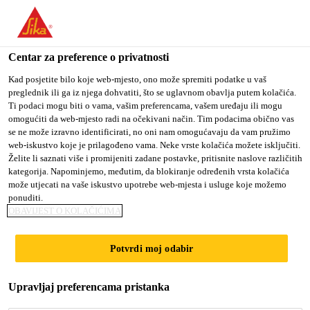
You are accessing "Sika Croatia d.o.o.", it seems you are
accessing it from "Sjedinjene Američke Države". We have a
dedicated website for your country.
Centar za preference o privatnosti
TO SIKA
STAY ON SIKA
SELECT A
Kad posjetite bilo koje web-mjesto, ono može spremiti podatke u vaš
preglednik ili ga iz njega dohvatiti, što se uglavnom obavlja putem kolačića.
USA
CROATIA D.O.O.
COUNTRY
Ti podaci mogu biti o vama, vašim preferencama, vašem uređaju ili mogu
omogućiti da web-mjesto radi na očekivani način. Tim podacima obično vas
se ne može izravno identificirati, no oni nam omogućavaju da vam pružimo
Sika Croatia d.o.o.
web-iskustvo koje je prilagođeno vama. Neke vrste kolačića možete isključiti.
Želite li saznati više i promijeniti zadane postavke, pritisnite naslove različitih
kategorija. Napominjemo, međutim, da blokiranje određenih vrsta kolačića
može utjecati na vaše iskustvo upotrebe web-mjesta i usluge koje možemo
ponuditi.
ZAŠTITA
OBAVIJEST O KOLAČIĆIMA
ARMATURE -
Potvrdi moj odabir
VEZNI MOST
Upravljaj preferencama pristanka