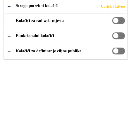
Strogo potrebni kolačići
Uvijek aktivno
Kolačići za rad web-mjesta
Građevina
Sanacije
Zaštita armature - vezni most
Funkcionalni kolačići
Kolačići za definiranje ciljne publike
SikaLatex®
Vodo odbojni vezni sloj i dodatak mortovima
Sika® Estriplast