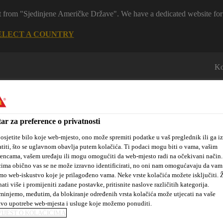
 it from "Sjedinjene Američke Države". We have a dedicated website for
ELECT A COUNTRY
Ko
ar za preference o privatnosti
osjetite bilo koje web-mjesto, ono može spremiti podatke u vaš preglednik ili ga iz
titi, što se uglavnom obavlja putem kolačića. Ti podaci mogu biti o vama, vašim
rencama, vašem uređaju ili mogu omogućiti da web-mjesto radi na očekivani način
 mjesta
Novosti
#dobrakemija
O nama
Projekti i refer
ima obično vas se ne može izravno identificirati, no oni nam omogućavaju da vam
mo web-iskustvo koje je prilagođeno vama. Neke vrste kolačića možete isključiti. Ž
nati više i promijeniti zadane postavke, pritisnite naslove različitih kategorija.
injemo, međutim, da blokiranje određenih vrsta kolačića može utjecati na vaše
tvo upotrebe web-mjesta i usluge koje možemo ponuditi.
 most
SikaLatex®
IJEST O KOLAČIĆIMA