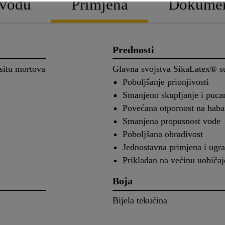
zvodu
Primjena
Dokumen
Prednosti
-situ mortova
Glavna svojstva SikaLatex® s
Poboljšanje prionjivosti
Smanjeno skupljanje i puca
Povećana otpornost na haba
Smanjena propusnost vode
Poboljšana obradivost
Jednostavna primjena i ugr
Prikladan na većinu uobiča
Boja
Bijela tekućina