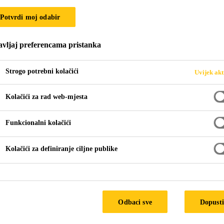
Potvrdi moj odabir
vljaj preferencama pristanka
rtovima
koristi kao dodatak za izradu cementnog veznog sloja i izradu
Strogo potrebni kolačići
Uvijek akt
Kolačići za rad web-mjesta
Funkcionalni kolačići
Kolačići za definiranje ciljne publike
TEHNIČKI LIST 
Odbaci sve
Dopusti