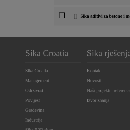
Sika aditivi za betone i 
Sika Croatia
Sika rješenj
Sika Croatia
Kontakt
Management
Novosti
Održivost
Naši projekti i referenc
Povijest
Izvor znanja
Građevina
Industrija
Sika B2B shop