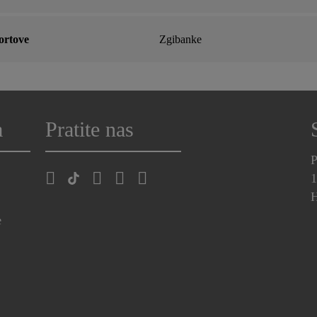
mortove
Zgibanke
a
Pratite nas
P
1
H
e