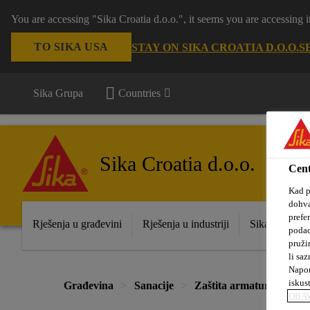
You are accessing "Sika Croatia d.o.o.", it seems you are accessing
TO SIKA USA
STAY ON SIKA CROATIA D.O.O.
S
Sika Grupa
Countries
Sika Croatia d.o.o.
Cent
Kad p
dohva
prefe
Rješenja u građevini
Rješenja u industriji
Sika prodajna
podac
pruži
li saz
Napom
iskus
Građevina
Sanacije
Zaštita armature - vezni
OBAV