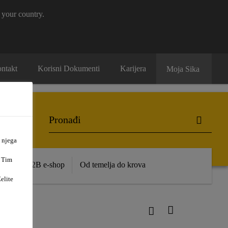
 your country.
ntakt
Korisni Dokumenti
Karijera
Moja Sika
 njega
. Tim
ence
B2B e-shop
Od temelja do krova
elite