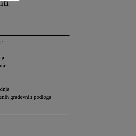
ti
u:
nje
nje
adnja
jenih građevnih podloga