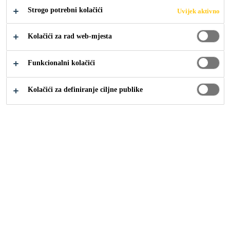
Strogo potrebni kolačići
Uvijek aktivno
TOMMY
Kolačići za rad web-mjesta
DUGOPOLJE
Funkcionalni kolačići
Kolačići za definiranje ciljne publike
Projekti i reference
...
Logističko-distributivni centar
2025
DUGOPOLJE