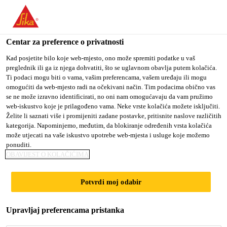
You are accessing "Sika Croatia d.o.o.", it seems you are
accessing it from "Sjedinjene Američke Države". We have a
dedicated website for your country.
Centar za preference o privatnosti
TO SIKA
STAY ON SIKA
SELECT A
Kad posjetite bilo koje web-mjesto, ono može spremiti podatke u vaš
preglednik ili ga iz njega dohvatiti, što se uglavnom obavlja putem kolačića.
USA
CROATIA D.O.O.
COUNTRY
Ti podaci mogu biti o vama, vašim preferencama, vašem uređaju ili mogu
omogućiti da web-mjesto radi na očekivani način. Tim podacima obično vas
se ne može izravno identificirati, no oni nam omogućavaju da vam pružimo
Sika Croatia d.o.o.
web-iskustvo koje je prilagođeno vama. Neke vrste kolačića možete isključiti.
Želite li saznati više i promijeniti zadane postavke, pritisnite naslove različitih
kategorija. Napominjemo, međutim, da blokiranje određenih vrsta kolačića
može utjecati na vaše iskustvo upotrebe web-mjesta i usluge koje možemo
ponuditi.
OBAVIJEST O KOLAČIĆIMA
LOGISTIČKO-
Potvrdi moj odabir
DISTRIBUTIVNI
Upravljaj preferencama pristanka
CENTAR