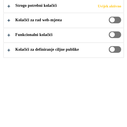
Strogo potrebni kolačići
Uvijek aktivno
Industrija
Eventi
Kolačići za rad web-mjesta
Funkcionalni kolačići
19/11/2019 - 23/11/2019
LYON, FRANCE
Kolačići za definiranje ciljne publike
The biennial International Show for Road and Urban
Transport Solutions.
Solutrans is where innovation and information in the HGV
sector come together, for all businesses.
Visit us at stand 4 M 157