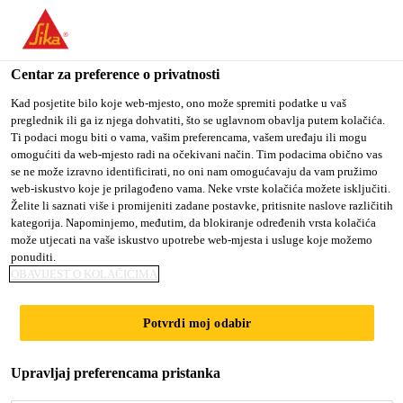
You are accessing "Sika Croatia d.o.o.", it seems you are
accessing it from "Sjedinjene Američke Države". We have a
dedicated website for your country.
Centar za preference o privatnosti
TO SIKA
STAY ON SIKA
SELECT A
Kad posjetite bilo koje web-mjesto, ono može spremiti podatke u vaš
preglednik ili ga iz njega dohvatiti, što se uglavnom obavlja putem kolačića.
USA
CROATIA D.O.O.
COUNTRY
Ti podaci mogu biti o vama, vašim preferencama, vašem uređaju ili mogu
omogućiti da web-mjesto radi na očekivani način. Tim podacima obično vas
se ne može izravno identificirati, no oni nam omogućavaju da vam pružimo
Sika Croatia d.o.o.
web-iskustvo koje je prilagođeno vama. Neke vrste kolačića možete isključiti.
Želite li saznati više i promijeniti zadane postavke, pritisnite naslove različitih
kategorija. Napominjemo, međutim, da blokiranje određenih vrsta kolačića
može utjecati na vaše iskustvo upotrebe web-mjesta i usluge koje možemo
ponuditi.
SIKA @
OBAVIJEST O KOLAČIĆIMA
SOLUTRANS
Potvrdi moj odabir
Upravljaj preferencama pristanka