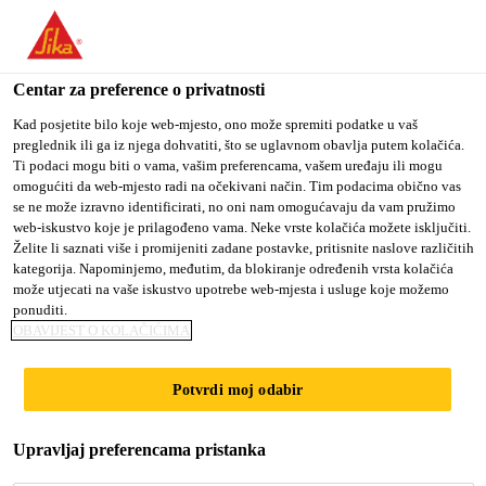
You are accessing "Sika Croatia d.o.o.", it seems you are
accessing it from "Sjedinjene Američke Države". We have a
dedicated website for your country.
Centar za preference o privatnosti
TO SIKA
STAY ON SIKA
SELECT A
Kad posjetite bilo koje web-mjesto, ono može spremiti podatke u vaš
preglednik ili ga iz njega dohvatiti, što se uglavnom obavlja putem kolačića.
USA
CROATIA D.O.O.
COUNTRY
Ti podaci mogu biti o vama, vašim preferencama, vašem uređaju ili mogu
omogućiti da web-mjesto radi na očekivani način. Tim podacima obično vas
se ne može izravno identificirati, no oni nam omogućavaju da vam pružimo
Sika Croatia d.o.o.
web-iskustvo koje je prilagođeno vama. Neke vrste kolačića možete isključiti.
Želite li saznati više i promijeniti zadane postavke, pritisnite naslove različitih
kategorija. Napominjemo, međutim, da blokiranje određenih vrsta kolačića
može utjecati na vaše iskustvo upotrebe web-mjesta i usluge koje možemo
ponuditi.
OBAVIJEST O KOLAČIĆIMA
UPCOMING
Potvrdi moj odabir
EVENTS
Upravljaj preferencama pristanka