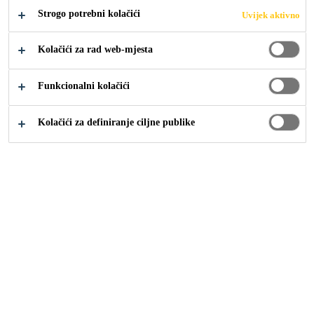
Strogo potrebni kolačići
Uvijek aktivno
Kolačići za rad web-mjesta
Industrija
Eventi
Funkcionalni kolačići
Kolačići za definiranje ciljne publike
Come visiting us and don't miss the
opportunity to meet our Sika Industry
experts at the various events taking place
all over the world.
Sika Croatia