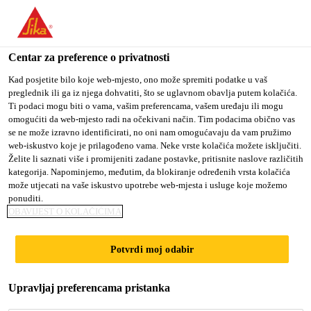
You are accessing "Sika Croatia d.o.o.", it seems you are
accessing it from "Sjedinjene Američke Države". We have a
dedicated website for your country.
Centar za preference o privatnosti
TO SIKA
STAY ON SIKA
SELECT A
Kad posjetite bilo koje web-mjesto, ono može spremiti podatke u vaš
preglednik ili ga iz njega dohvatiti, što se uglavnom obavlja putem kolačića.
USA
CROATIA D.O.O.
COUNTRY
Ti podaci mogu biti o vama, vašim preferencama, vašem uređaju ili mogu
omogućiti da web-mjesto radi na očekivani način. Tim podacima obično vas
se ne može izravno identificirati, no oni nam omogućavaju da vam pružimo
Sika Croatia d.o.o.
web-iskustvo koje je prilagođeno vama. Neke vrste kolačića možete isključiti.
Želite li saznati više i promijeniti zadane postavke, pritisnite naslove različitih
kategorija. Napominjemo, međutim, da blokiranje određenih vrsta kolačića
može utjecati na vaše iskustvo upotrebe web-mjesta i usluge koje možemo
ponuditi.
OBAVIJEST O KOLAČIĆIMA
HOTEL KEIGHT,
Potvrdi moj odabir
OPATIJA
Upravljaj preferencama pristanka