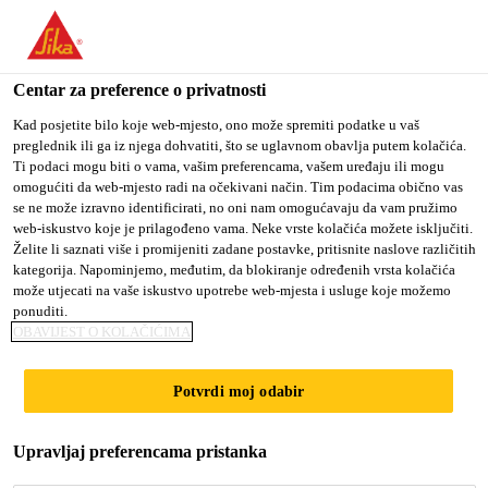
You are accessing "Sika Croatia d.o.o.", it seems you are
accessing it from "Sjedinjene Američke Države". We have a
dedicated website for your country.
Centar za preference o privatnosti
TO SIKA
STAY ON SIKA
SELECT A
Kad posjetite bilo koje web-mjesto, ono može spremiti podatke u vaš
preglednik ili ga iz njega dohvatiti, što se uglavnom obavlja putem kolačića.
USA
CROATIA D.O.O.
COUNTRY
Ti podaci mogu biti o vama, vašim preferencama, vašem uređaju ili mogu
omogućiti da web-mjesto radi na očekivani način. Tim podacima obično vas
se ne može izravno identificirati, no oni nam omogućavaju da vam pružimo
Sika Croatia d.o.o.
web-iskustvo koje je prilagođeno vama. Neke vrste kolačića možete isključiti.
Želite li saznati više i promijeniti zadane postavke, pritisnite naslove različitih
kategorija. Napominjemo, međutim, da blokiranje određenih vrsta kolačića
može utjecati na vaše iskustvo upotrebe web-mjesta i usluge koje možemo
ponuditi.
OBAVIJEST O KOLAČIĆIMA
TRG DR. ANTE
Potvrdi moj odabir
STARČEVIĆA,
Upravljaj preferencama pristanka
OSIJEK