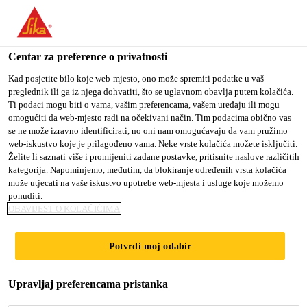
You are accessing "Sika Croatia d.o.o.", it seems you are
accessing it from "Sjedinjene Američke Države". We have a
dedicated website for your country.
Centar za preference o privatnosti
Građevina
...
SikaCeram® CleanGrout
TO SIKA
STAY ON SIKA
SELECT A
Kad posjetite bilo koje web-mjesto, ono može spremiti podatke u vaš
preglednik ili ga iz njega dohvatiti, što se uglavnom obavlja putem kolačića.
USA
CROATIA D.O.O.
COUNTRY
Ti podaci mogu biti o vama, vašim preferencama, vašem uređaju ili mogu
omogućiti da web-mjesto radi na očekivani način. Tim podacima obično vas
se ne može izravno identificirati, no oni nam omogućavaju da vam pružimo
Sika Croatia d.o.o.
web-iskustvo koje je prilagođeno vama. Neke vrste kolačića možete isključiti.
SikaCeram®
Želite li saznati više i promijeniti zadane postavke, pritisnite naslove različitih
kategorija. Napominjemo, međutim, da blokiranje određenih vrsta kolačića
može utjecati na vaše iskustvo upotrebe web-mjesta i usluge koje možemo
CleanGrout
ponuditi.
OBAVIJEST O KOLAČIĆIMA
Cementna masa za fugiranje
Potvrdi moj odabir
podova/zidova za fuge 1 - 8 mm
SikaCeram® CleanGrout je cementna podesiva
Upravljaj preferencama pristanka
podna/zidna masa za fugiranje fuga širine 1- 8 mm, a