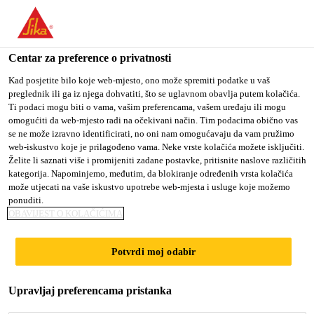
You are accessing "Sika Croatia d.o.o.", it seems you are
accessing it from "Sjedinjene Američke Države". We have a
dedicated website for your country.
Centar za preference o privatnosti
Građevina
...
SikaCeram®-260 StarFlex
TO SIKA
STAY ON SIKA
SELECT A
Kad posjetite bilo koje web-mjesto, ono može spremiti podatke u vaš
preglednik ili ga iz njega dohvatiti, što se uglavnom obavlja putem kolačića.
USA
CROATIA D.O.O.
COUNTRY
Ti podaci mogu biti o vama, vašim preferencama, vašem uređaju ili mogu
omogućiti da web-mjesto radi na očekivani način. Tim podacima obično vas
se ne može izravno identificirati, no oni nam omogućavaju da vam pružimo
Sika Croatia d.o.o.
web-iskustvo koje je prilagođeno vama. Neke vrste kolačića možete isključiti.
SikaCeram®-260
Želite li saznati više i promijeniti zadane postavke, pritisnite naslove različitih
kategorija. Napominjemo, međutim, da blokiranje određenih vrsta kolačića
može utjecati na vaše iskustvo upotrebe web-mjesta i usluge koje možemo
StarFlex
ponuditi.
OBAVIJEST O KOLAČIĆIMA
Fleksibilno univerzalno ljepilo za pločice s
Potvrdi moj odabir
laganim punilima, podesive konzistencije,
znatno smanjenog prašenja
Upravljaj preferencama pristanka
Ljepilo s laganim punilima, podesive konzistencije,