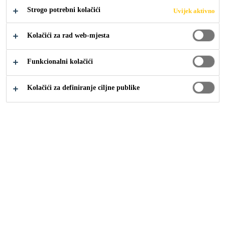
na bazi cementa, hidrauličkog otvrdnjavanja, visoke
Strogo potrebni kolačići
Uvijek aktivno
deformabilnosti, za tankoslojno, srednje i
Kolačići za rad web-mjesta
debeloslojno lijepljenje do 25 mm. Klasa C2 TE S1
Proširi +
prema EN 12004, C2 E S1 za tekuću konzistenciju.
Funkcionalni kolačići
Podesiva konzistencija - od debeloslojne do
Kolačići za definiranje ciljne publike
tekuće
Vrlo ekonomično, sadrži lagane agregate
Visoka fleksibilnost, lagana obrada