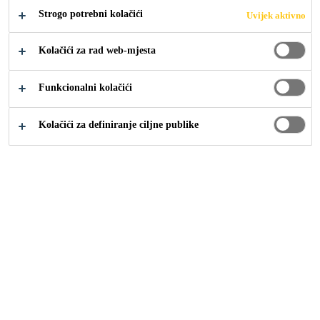
izravnavanje i završnu obradu betona, mortova ili
Strogo potrebni kolačići
Uvijek aktivno
kamena.
Proširi +
Kolačići za rad web-mjesta
Poboljšana kemijska otpornost u odnosu na PCC
Funkcionalni kolačići
mortove
Kolačići za definiranje ciljne publike
Dobra zaštita betona u agresivnim sredinama
Vodonepropusno
TEHNIČKI LIST
PRIKAŽI SVE
PROIZVODA
DOKUMENTE
Pregled
Detalji o proizvodu
P