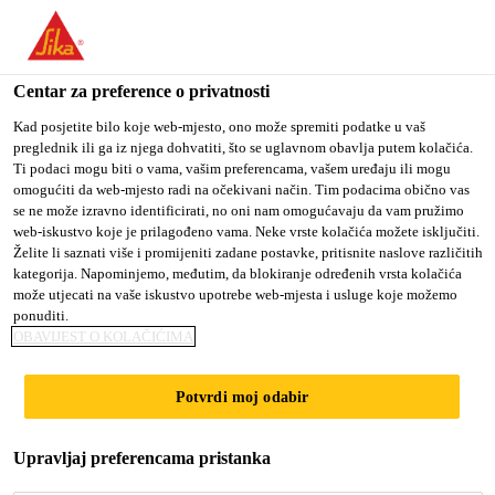
You are accessing "Sika Croatia d.o.o.", it seems you are
accessing it from "Sjedinjene Američke Države". We have a
dedicated website for your country.
Centar za preference o privatnosti
Građevina
...
Sikagard®-720 EpoCem®
TO SIKA
STAY ON SIKA
SELECT A
Kad posjetite bilo koje web-mjesto, ono može spremiti podatke u vaš
preglednik ili ga iz njega dohvatiti, što se uglavnom obavlja putem kolačića.
USA
CROATIA D.O.O.
COUNTRY
Ti podaci mogu biti o vama, vašim preferencama, vašem uređaju ili mogu
omogućiti da web-mjesto radi na očekivani način. Tim podacima obično vas
se ne može izravno identificirati, no oni nam omogućavaju da vam pružimo
Sika Croatia d.o.o.
web-iskustvo koje je prilagođeno vama. Neke vrste kolačića možete isključiti.
Sikagard®-720
Želite li saznati više i promijeniti zadane postavke, pritisnite naslove različitih
kategorija. Napominjemo, međutim, da blokiranje određenih vrsta kolačića
može utjecati na vaše iskustvo upotrebe web-mjesta i usluge koje možemo
EpoCem®
ponuditi.
OBAVIJEST O KOLAČIĆIMA
Trokomponentni cementno-epoksidni
Potvrdi moj odabir
mort za zatvaranje pora i izravnavanje
Sikagard®-720 EpoCem® je trokomponentni, epoksi
Upravljaj preferencama pristanka
modificirani, cementni mort fine teksture za