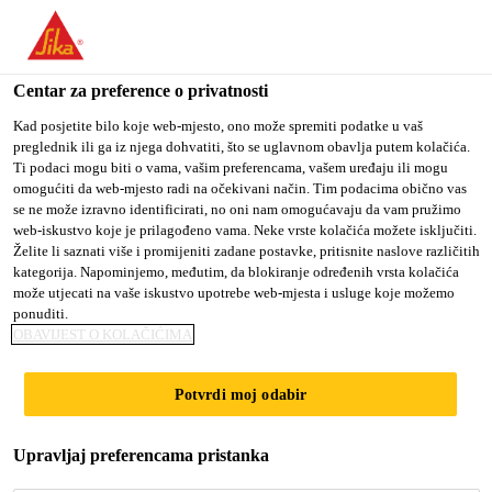
You are accessing "Sika Croatia d.o.o.", it seems you are
accessing it from "Sjedinjene Američke Države". We have a
dedicated website for your country.
Centar za preference o privatnosti
Građevina
...
Sika MonoTop®-112 MultiUse Repair
TO SIKA
STAY ON SIKA
SELECT A
Kad posjetite bilo koje web-mjesto, ono može spremiti podatke u vaš
preglednik ili ga iz njega dohvatiti, što se uglavnom obavlja putem kolačića.
USA
CROATIA D.O.O.
COUNTRY
Ti podaci mogu biti o vama, vašim preferencama, vašem uređaju ili mogu
omogućiti da web-mjesto radi na očekivani način. Tim podacima obično vas
se ne može izravno identificirati, no oni nam omogućavaju da vam pružimo
Sika Croatia d.o.o.
web-iskustvo koje je prilagođeno vama. Neke vrste kolačića možete isključiti.
Sika
Želite li saznati više i promijeniti zadane postavke, pritisnite naslove različitih
kategorija. Napominjemo, međutim, da blokiranje određenih vrsta kolačića
može utjecati na vaše iskustvo upotrebe web-mjesta i usluge koje možemo
MonoTop®-112
ponuditi.
OBAVIJEST O KOLAČIĆIMA
MultiUse Repair
Potvrdi moj odabir
Reparaturni mort za beton
Upravljaj preferencama pristanka
Sika MonoTop®-112 MultiUse Repair je