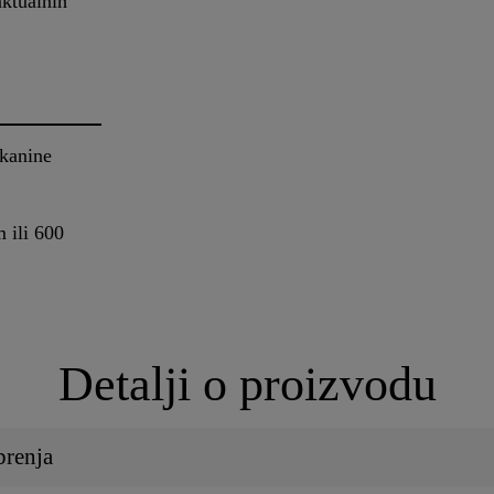
aktualnih
tkanine
 ili 600
Detalji o proizvodu
brenja