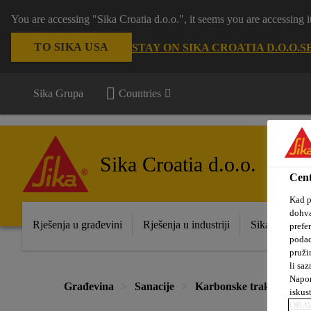
You are accessing "Sika Croatia d.o.o.", it seems you are accessing
TO SIKA USA
STAY ON SIKA CROATIA D.O.O.
S
Sika Grupa
Countries
Sika Croatia d.o.o.
Cent
Kad p
dohva
Rješenja u građevini
Rješenja u industriji
Sika prodajna
prefe
podac
pruži
li saz
Napom
Građevina
Sanacije
Karbonske trake i tkani
iskus
OBAV