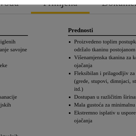
zvodu
Primjena
Dokumen
Prednosti
iglenih
Proizvedeno toplim postupk
ćanje savojne
održalo tkaninu postojanom
Višenamjenska tkanina za ko
peke
ojačanja
Fleksibilan i prilagodljiv za
(grede, stupovi, dimnjaci, s
itd.)
sanacije
Dostupan u različitim širin
ijskih
Mala gustoća za minimalnu 
Ekstremno isplativ u uspore
ojačanja