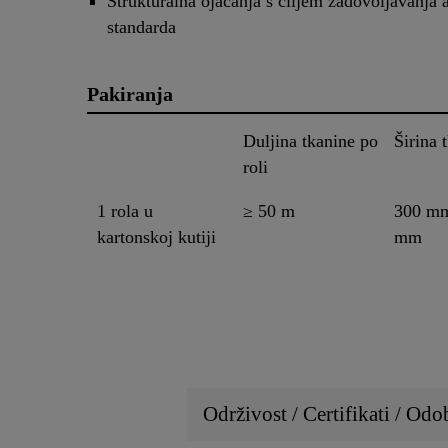
Strukturalna ojačanja s ciljem zadovoljavanja 
standarda
Pakiranja
Duljina tkanine po
Širina 
roli
1 rola u
≥ 50 m
300 mm
kartonskoj kutiji
mm
Održivost / Certifikati / Odo