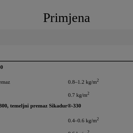
Primjena
30
2
remaz
0.8–1.2 kg/m
2
0.7 kg/m
300, temeljni premaz Sikadur®-330
2
0.4–0.6 kg/m
2