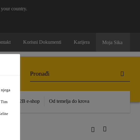
 your country.
ntakt
Korisni Dokumenti
Karijera
Moja Sika
 njega
ence
B2B e-shop
Od temelja do krova
. Tim
elite