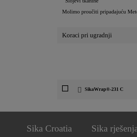
Slojevi tkanine
Molimo proučiti pripadajuću Meto
Koraci pri ugradnji
SikaWrap®-231 C
Sika Croatia
Sika rješenj