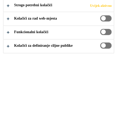
Proširi +
Strogo potrebni kolačići
Uvijek aktivno
Kolačići za rad web-mjesta
odlična svojstva čišćenja na glatkim i poroznim
površinama
Funkcionalni kolačići
Dobra svojstva prodiranja i visoka disperzivnost
Ne sadrži organska otapala
Kolačići za definiranje ciljne publike