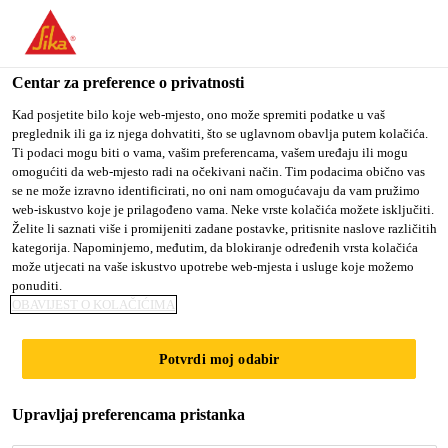
You are accessing "Sika Croatia d.o.o.", it seems you are
accessing it from "Sjedinjene Američke Države". We have a
dedicated website for your country.
Centar za preference o privatnosti
Građevina
...
Sikagard®-715 W
TO SIKA
STAY ON SIKA
SELECT A
Kad posjetite bilo koje web-mjesto, ono može spremiti podatke u vaš
preglednik ili ga iz njega dohvatiti, što se uglavnom obavlja putem kolačića.
USA
CROATIA D.O.O.
COUNTRY
Ti podaci mogu biti o vama, vašim preferencama, vašem uređaju ili mogu
omogućiti da web-mjesto radi na očekivani način. Tim podacima obično vas
se ne može izravno identificirati, no oni nam omogućavaju da vam pružimo
Sika Croatia d.o.o.
web-iskustvo koje je prilagođeno vama. Neke vrste kolačića možete isključiti.
Sikagard®-715 W
Želite li saznati više i promijeniti zadane postavke, pritisnite naslove različitih
kategorija. Napominjemo, međutim, da blokiranje određenih vrsta kolačića
može utjecati na vaše iskustvo upotrebe web-mjesta i usluge koje možemo
Sredstvo za čišćenje organskih (alge,
ponuditi.
OBAVIJEST O KOLAČIĆIMA
mahovina) i drugih nečistoća
Sikagard®-715 W je sredstvo na vodenoj bazi za
Potvrdi moj odabir
čišćenje organskih i drugih nečistoća, olakšava
jednostavno mehaničko čišćenje zagađenih
Upravljaj preferencama pristanka
površina.