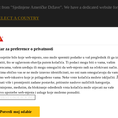
 it from "Sjedinjene Američke Države". We have a dedicated website for
ELECT A COUNTRY
Ko
ar za preference o privatnosti
osjetite bilo koje web-mjesto, ono može spremiti podatke u vaš preglednik ili ga iz
titi, što se uglavnom obavlja putem kolačića. Ti podaci mogu biti o vama, vašim
rencama, vašem uređaju ili mogu omogućiti da web-mjesto radi na očekivani način
ima obično vas se ne može izravno identificirati, no oni nam omogućavaju da vam
mo web-iskustvo koje je prilagođeno vama. Neke vrste kolačića možete isključiti. Ž
nati više i promijeniti zadane postavke, pritisnite naslove različitih kategorija.
 mjesta
Novosti
#dobrakemija
O nama
Projekti i refer
injemo, međutim, da blokiranje određenih vrsta kolačića može utjecati na vaše
tvo upotrebe web-mjesta i usluge koje možemo ponuditi.
IJEST O KOLAČIĆIMA
y i cementne podove
Sikafloor®-169
Potvrdi moj odabir