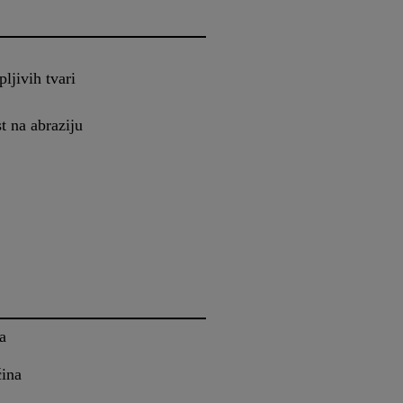
jivih tvari
t na abraziju
a
ina