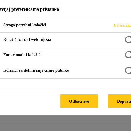
9
vljaj preferencama pristanka
Strogo potrebni kolačići
Uvijek akt
a epoksidna smola, niskog visokoziteta, s vrlo visokom otpo
Kolačići za rad web-mjesta
Funkcionalni kolačići
Kolačići za definiranje ciljne publike
Odbaci sve
Dopusti