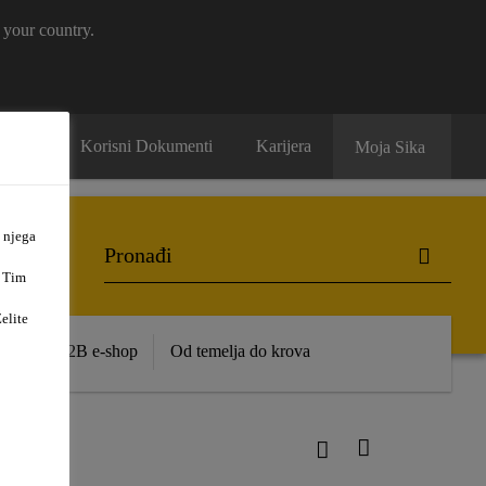
 your country.
ntakt
Korisni Dokumenti
Karijera
Moja Sika
 njega
. Tim
elite
ence
B2B e-shop
Od temelja do krova