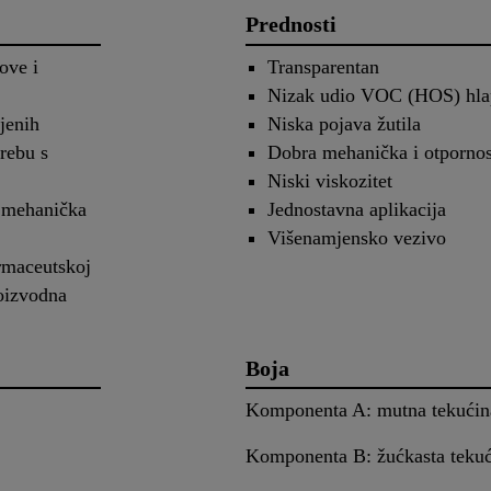
Prednosti
ove i
Transparentan
Nizak udio VOC (HOS) hlapl
jenih
Niska pojava žutila
trebu s
Dobra mehanička i otpornos
Niski viskozitet
a mehanička
Jednostavna aplikacija
Višenamjensko vezivo
armaceutskoj
roizvodna
Boja
Komponenta A: mutna tekućin
Komponenta B: žućkasta tekuć