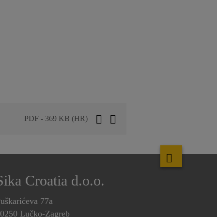
PDF - 369 KB (HR)
Sika Croatia d.o.o.
uškarićeva 77a
0250 Lučko-Zagreb