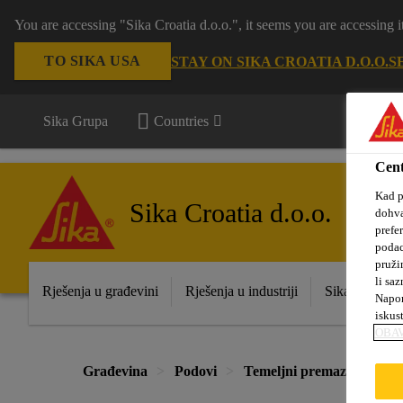
You are accessing "Sika Croatia d.o.o.", it seems you are accessing
TO SIKA USA
STAY ON SIKA CROATIA D.O.O.
S
Sika Grupa
Countries
Cent
Kad p
Sika Croatia d.o.o.
dohva
prefe
podac
pruži
li saz
Rješenja u građevini
Rješenja u industriji
Sika prodajna
Napom
iskus
OBAV
Građevina
Podovi
Temeljni premazi za epox