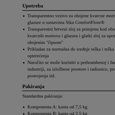
Upotreba
Transparentno vezivo za obojene kvarcne mort
glazure u sustavima Sika ComfortFloor®
Transparentni brtveni sloj za primjenu kod obo
kvarcnih mortova i glazura i glatki sloj za upo
obojenim "čipsom"
Prikladan za normalna do srednje teška i tešk
opterećenja
Naročito se može koristiti u prehrambenoj i f
industriji, za izložbene prostore i radionice, p
postrojenja itd.
Pakiranja
Standardna pakiranja:
Komponenta A: kanta od 7,5 kg
Komponenta B: kanta od 2,5 kg