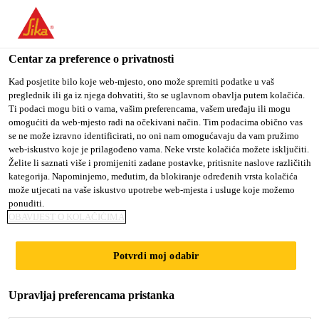
You are accessing "Sika Croatia d.o.o.", it seems you are
accessing it from "Sjedinjene Američke Države". We have a
dedicated website for your country.
Centar za preference o privatnosti
Građevina
...
SCHÖNOX® DE
TO SIKA
STAY ON SIKA
SELECT A
Kad posjetite bilo koje web-mjesto, ono može spremiti podatke u vaš
preglednik ili ga iz njega dohvatiti, što se uglavnom obavlja putem kolačića.
USA
CROATIA D.O.O.
COUNTRY
Ti podaci mogu biti o vama, vašim preferencama, vašem uređaju ili mogu
omogućiti da web-mjesto radi na očekivani način. Tim podacima obično vas
se ne može izravno identificirati, no oni nam omogućavaju da vam pružimo
Sika Croatia d.o.o.
web-iskustvo koje je prilagođeno vama. Neke vrste kolačića možete isključiti.
SCHÖNOX® DE
Želite li saznati više i promijeniti zadane postavke, pritisnite naslove različitih
kategorija. Napominjemo, međutim, da blokiranje određenih vrsta kolačića
može utjecati na vaše iskustvo upotrebe web-mjesta i usluge koje možemo
Samonivelirajući tankoslojni estrih (3-40 mm), klasa
ponuditi.
OBAVIJEST O KOLAČIĆIMA
CT-C25-F6.
Potvrdi moj odabir
Spremna za pješački promet nakon 4 sata,
brzo sušenje (5 mm za 24 sata), uz dodatak
Upravljaj preferencama pristanka
punila za debljine od 10-60 mm