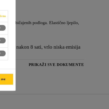
ivno
ćinu uobičajenih podloga. Elastično ljepilo,
ohodno nakon 8 sati, vrlo niska emisija
PRIKAŽI SVE DOKUMENTE
 sve