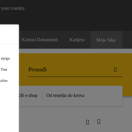
 your country.
ntakt
Korisni Dokumenti
Karijera
Moja Sika
 njega
. Tim
elite
ence
B2B e-shop
Od temelja do krova