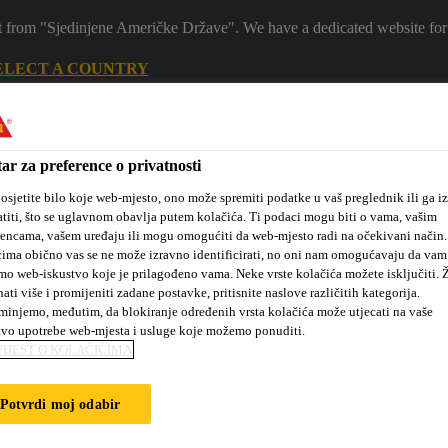
 it from "Sjedinjene Američke Države". We have a dedicated website for
ELECT A COUNTRY
Ko
ar za preference o privatnosti
osjetite bilo koje web-mjesto, ono može spremiti podatke u vaš preglednik ili ga iz
titi, što se uglavnom obavlja putem kolačića. Ti podaci mogu biti o vama, vašim
rencama, vašem uređaju ili mogu omogućiti da web-mjesto radi na očekivani način
ima obično vas se ne može izravno identificirati, no oni nam omogućavaju da vam
mo web-iskustvo koje je prilagođeno vama. Neke vrste kolačića možete isključiti. Ž
nati više i promijeniti zadane postavke, pritisnite naslove različitih kategorija.
injemo, međutim, da blokiranje određenih vrsta kolačića može utjecati na vaše
 mjesta
Novosti
#dobrakemija
O nama
Projekti i refer
tvo upotrebe web-mjesta i usluge koje možemo ponuditi.
IJEST O KOLAČIĆIMA
Potvrdi moj odabir
a polaganje drvenih podova
SikaBond®-151