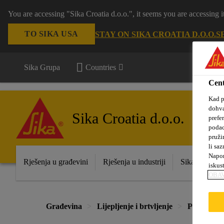
You are accessing "Sika Croatia d.o.o.", it seems you are accessing
TO SIKA USA
STAY ON SIKA CROATIA D.O.O.
S
Sika Grupa
Countries
Cent
Kad p
dohva
Sika Croatia d.o.o.
prefe
podac
pruži
li saz
Napom
Rješenja u građevini
Rješenja u industriji
Sika prodajna
iskus
OBAV
Građevina
Lijepljenje i brtvljenje
Program z