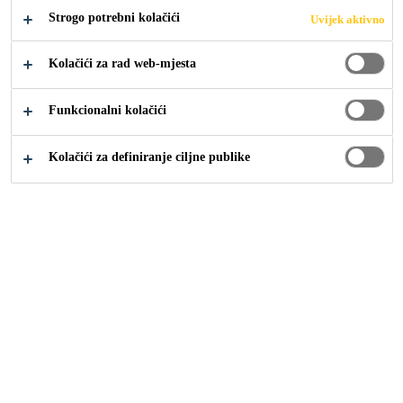
pjena s dobrim prianjanjem na mnoge podloge.
Strogo potrebni kolačići
Uvijek aktivno
Idealna je za efikasno i ekonomično trajno lijepljenje
Proširi +
izolacijskih i gipsanih ploča.
Kolačići za rad web-mjesta
Jednokomponentna, spremna za upotrebu
Funkcionalni kolačići
Brzo očvršćivanje
Kolačići za definiranje ciljne publike
Profesionalno nanošenje disperzijskim pištoljem