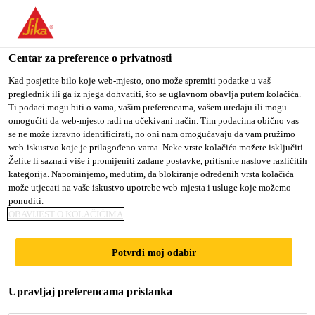
You are accessing "Sika Croatia d.o.o.", it seems you are
accessing it from "Sjedinjene Američke Države". We have a
dedicated website for your country.
Centar za preference o privatnosti
Građevina
...
Sika Boom®-582 Foam Fix
TO SIKA
STAY ON SIKA
SELECT A
Kad posjetite bilo koje web-mjesto, ono može spremiti podatke u vaš
preglednik ili ga iz njega dohvatiti, što se uglavnom obavlja putem kolačića.
USA
CROATIA D.O.O.
COUNTRY
Ti podaci mogu biti o vama, vašim preferencama, vašem uređaju ili mogu
omogućiti da web-mjesto radi na očekivani način. Tim podacima obično vas
se ne može izravno identificirati, no oni nam omogućavaju da vam pružimo
Sika Croatia d.o.o.
web-iskustvo koje je prilagođeno vama. Neke vrste kolačića možete isključiti.
Sika Boom®-582
Želite li saznati više i promijeniti zadane postavke, pritisnite naslove različitih
kategorija. Napominjemo, međutim, da blokiranje određenih vrsta kolačića
može utjecati na vaše iskustvo upotrebe web-mjesta i usluge koje možemo
Foam Fix
ponuditi.
OBAVIJEST O KOLAČIĆIMA
Poliuretanska pištoljska pjena za
Potvrdi moj odabir
lijepljenje izolacijskih ploča
Sika Boom®-582 Foam Fix je poliuretanska,
Upravljaj preferencama pristanka
jednokomponentna, samoekspandirajuća pištoljska