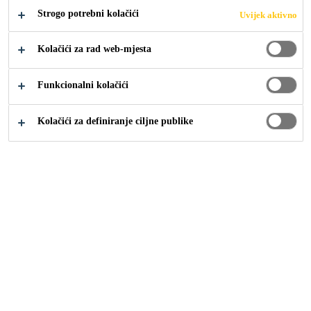
građevnih materijala. Unutarnja i vanjska primjena.
Strogo potrebni kolačići
Uvijek aktivno
Proširi +
Kolačići za rad web-mjesta
Vrlo dobar početni efekt lijepljenja
Funkcionalni kolačići
Pričvršćenje teških objekata bez privremenog
pridržanja
Kolačići za definiranje ciljne publike
Dobra obradivost