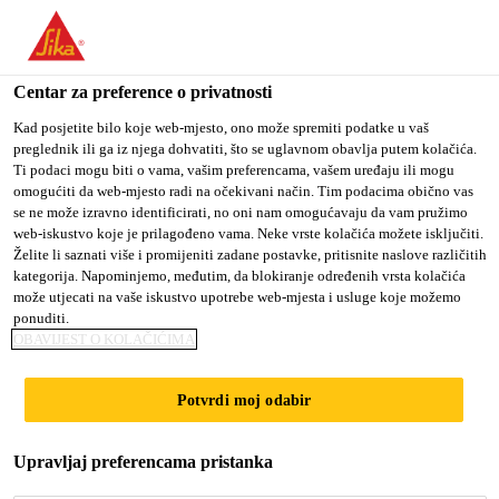
You are accessing "Sika Croatia d.o.o.", it seems you are
accessing it from "Sjedinjene Američke Države". We have a
dedicated website for your country.
Centar za preference o privatnosti
Građevina
...
Sikaflex®-118 Extreme Grab
TO SIKA
STAY ON SIKA
SELECT A
Kad posjetite bilo koje web-mjesto, ono može spremiti podatke u vaš
preglednik ili ga iz njega dohvatiti, što se uglavnom obavlja putem kolačića.
USA
CROATIA D.O.O.
COUNTRY
Ti podaci mogu biti o vama, vašim preferencama, vašem uređaju ili mogu
omogućiti da web-mjesto radi na očekivani način. Tim podacima obično vas
se ne može izravno identificirati, no oni nam omogućavaju da vam pružimo
Sika Croatia d.o.o.
web-iskustvo koje je prilagođeno vama. Neke vrste kolačića možete isključiti.
Sikaflex®-118
Želite li saznati više i promijeniti zadane postavke, pritisnite naslove različitih
kategorija. Napominjemo, međutim, da blokiranje određenih vrsta kolačića
može utjecati na vaše iskustvo upotrebe web-mjesta i usluge koje možemo
Extreme Grab
ponuditi.
OBAVIJEST O KOLAČIĆIMA
Konstrukcijsko ljepilo
Potvrdi moj odabir
Sikaflex®-118 Extreme Grab je jednokomponentno
konstukcijsko ljepilo s vrlo dobrim početnim
Upravljaj preferencama pristanka
efektom lijepljenja, koje lijepi većinu podloga