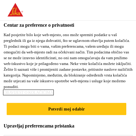
You are accessing "Sika Croatia d.o.o.", it seems you are
accessing it from "Sjedinjene Američke Države". We have a
dedicated website for your country.
Centar za preference o privatnosti
Građevina
...
S-Gully PVC
TO SIKA
STAY ON SIKA
SELECT A
Kad posjetite bilo koje web-mjesto, ono može spremiti podatke u vaš
preglednik ili ga iz njega dohvatiti, što se uglavnom obavlja putem kolačića.
USA
CROATIA D.O.O.
COUNTRY
Ti podaci mogu biti o vama, vašim preferencama, vašem uređaju ili mogu
omogućiti da web-mjesto radi na očekivani način. Tim podacima obično vas
se ne može izravno identificirati, no oni nam omogućavaju da vam pružimo
Sika Croatia d.o.o.
web-iskustvo koje je prilagođeno vama. Neke vrste kolačića možete isključiti.
S-Gully PVC
Želite li saznati više i promijeniti zadane postavke, pritisnite naslove različitih
kategorija. Napominjemo, međutim, da blokiranje određenih vrsta kolačića
može utjecati na vaše iskustvo upotrebe web-mjesta i usluge koje možemo
(former S-slivnik DN PVC)
ponuditi.
OBAVIJEST O KOLAČIĆIMA
Predgotovljeni PVC krovni slivnik
Potvrdi moj odabir
S-Gully PVC je predgotovljeni PVC slivnik za ravne
krovove koji se koristi u kombinaciji s Sika PVC
Upravljaj preferencama pristanka
krovnim membranama s kojima se