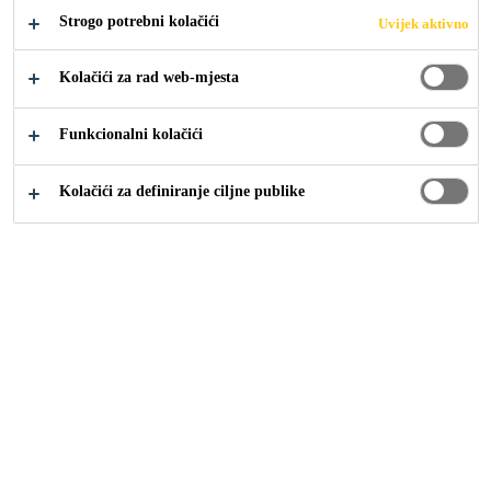
spaja zavarivanjem vrućim zrakom. Također
Proširi +
Strogo potrebni kolačići
Uvijek aktivno
dostupan s kombiniranim grijačima.
Kolačići za rad web-mjesta
Otpornost na UV izloženost
Membrana se direktno zavaruje na donju ploču
Funkcionalni kolačići
Jednostavna ugradnja
Kolačići za definiranje ciljne publike
TEHNIČKI LIST
PRIKAŽI SVE
PROIZVODA
DOKUMENTE