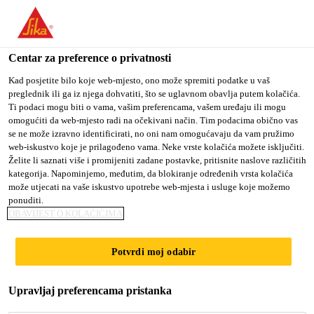
You are accessing "Sika Croatia d.o.o.", it seems you are
accessing it from "Sjedinjene Američke Države". We have a
dedicated website for your country.
Centar za preference o privatnosti
Građevina
...
S-Gully balcony PVC
TO SIKA
STAY ON SIKA
SELECT A
Kad posjetite bilo koje web-mjesto, ono može spremiti podatke u vaš
preglednik ili ga iz njega dohvatiti, što se uglavnom obavlja putem kolačića.
USA
CROATIA D.O.O.
COUNTRY
Ti podaci mogu biti o vama, vašim preferencama, vašem uređaju ili mogu
omogućiti da web-mjesto radi na očekivani način. Tim podacima obično vas
se ne može izravno identificirati, no oni nam omogućavaju da vam pružimo
Sika Croatia d.o.o.
web-iskustvo koje je prilagođeno vama. Neke vrste kolačića možete isključiti.
S-Gully balcony
Želite li saznati više i promijeniti zadane postavke, pritisnite naslove različitih
kategorija. Napominjemo, međutim, da blokiranje određenih vrsta kolačića
može utjecati na vaše iskustvo upotrebe web-mjesta i usluge koje možemo
PVC
ponuditi.
OBAVIJEST O KOLAČIĆIMA
Gotovi PVC slivnik za balkone. S-Gully balcony
Potvrdi moj odabir
PVC slivnik temelji se na krutom PVC-u visoke
kvalitete, a napravljen je lijevanjem u kalup.
Upravljaj preferencama pristanka