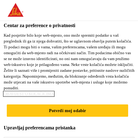
You are accessing "Sika Croatia d.o.o.", it seems you are
accessing it from "Sjedinjene Američke Države". We have a
dedicated website for your country.
Centar za preference o privatnosti
Građevina
...
Sarnacol® T-660
TO SIKA
STAY ON SIKA
SELECT A
Kad posjetite bilo koje web-mjesto, ono može spremiti podatke u vaš
preglednik ili ga iz njega dohvatiti, što se uglavnom obavlja putem kolačića.
USA
CROATIA D.O.O.
COUNTRY
Ti podaci mogu biti o vama, vašim preferencama, vašem uređaju ili mogu
omogućiti da web-mjesto radi na očekivani način. Tim podacima obično vas
se ne može izravno identificirati, no oni nam omogućavaju da vam pružimo
Sika Croatia d.o.o.
web-iskustvo koje je prilagođeno vama. Neke vrste kolačića možete isključiti.
Sarnacol® T-660
Želite li saznati više i promijeniti zadane postavke, pritisnite naslove različitih
kategorija. Napominjemo, međutim, da blokiranje određenih vrsta kolačića
može utjecati na vaše iskustvo upotrebe web-mjesta i usluge koje možemo
Ljepilo za Sarnafil® TG 66, Sarnafil® TS
ponuditi.
OBAVIJEST O KOLAČIĆIMA
77 krovne hidroizolacijske membrane i
Sarnafil® podložne membrane
Potvrdi moj odabir
Jednokomponentno kontakno ljepilo na bazi butilne
Upravljaj preferencama pristanka
gume