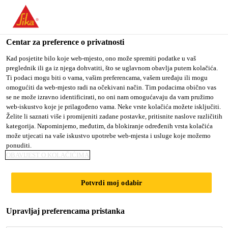
You are accessing "Sika Croatia d.o.o.", it seems you are
accessing it from "Sjedinjene Američke Države". We have a
dedicated website for your country.
Centar za preference o privatnosti
Građevina
...
Sikadur®-52 Injection Normal
TO SIKA
STAY ON SIKA
SELECT A
Kad posjetite bilo koje web-mjesto, ono može spremiti podatke u vaš
preglednik ili ga iz njega dohvatiti, što se uglavnom obavlja putem kolačića.
USA
CROATIA D.O.O.
COUNTRY
Ti podaci mogu biti o vama, vašim preferencama, vašem uređaju ili mogu
omogućiti da web-mjesto radi na očekivani način. Tim podacima obično vas
se ne može izravno identificirati, no oni nam omogućavaju da vam pružimo
Sika Croatia d.o.o.
web-iskustvo koje je prilagođeno vama. Neke vrste kolačića možete isključiti.
Sikadur®-52
Želite li saznati više i promijeniti zadane postavke, pritisnite naslove različitih
kategorija. Napominjemo, međutim, da blokiranje određenih vrsta kolačića
može utjecati na vaše iskustvo upotrebe web-mjesta i usluge koje možemo
Injection Normal
ponuditi.
OBAVIJEST O KOLAČIĆIMA
Epoksidna smola za injektiranje niskog
Potvrdi moj odabir
viskoziteta
Sikadur®-52 Injection Normal je dvokomponentna
Upravljaj preferencama pristanka
epoksidna smola niske viskoznosti specijalno