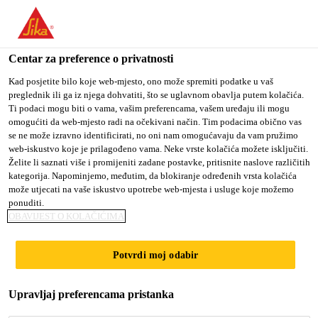
You are accessing "Sika Croatia d.o.o.", it seems you are
accessing it from "Sjedinjene Američke Države". We have a
dedicated website for your country.
Centar za preference o privatnosti
Građevina
...
Sikaplan® WP 1100-20 HL
TO SIKA
STAY ON SIKA
SELECT A
Kad posjetite bilo koje web-mjesto, ono može spremiti podatke u vaš
preglednik ili ga iz njega dohvatiti, što se uglavnom obavlja putem kolačića.
USA
CROATIA D.O.O.
COUNTRY
Ti podaci mogu biti o vama, vašim preferencama, vašem uređaju ili mogu
omogućiti da web-mjesto radi na očekivani način. Tim podacima obično vas
se ne može izravno identificirati, no oni nam omogućavaju da vam pružimo
Sika Croatia d.o.o.
web-iskustvo koje je prilagođeno vama. Neke vrste kolačića možete isključiti.
Sikaplan® WP
Želite li saznati više i promijeniti zadane postavke, pritisnite naslove različitih
kategorija. Napominjemo, međutim, da blokiranje određenih vrsta kolačića
može utjecati na vaše iskustvo upotrebe web-mjesta i usluge koje možemo
1100-20 HL
ponuditi.
OBAVIJEST O KOLAČIĆIMA
Hidroizolacijska PVC membrana 2.0 mm
Potvrdi moj odabir
debljine za temeljne konstrukcije i tunele
Sikaplan® WP 1100-20 HL je savitljiva, 2,0 mm
Upravljaj preferencama pristanka
debljine, homogena hidroizolacijska membrana, sa