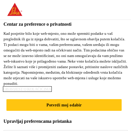
You are accessing "Sika Croatia d.o.o.", it seems you are
accessing it from "Sjedinjene Američke Države". We have a
dedicated website for your country.
Centar za preference o privatnosti
Građevina
...
Sika® Geotekstil PES 200
TO SIKA
STAY ON SIKA
SELECT A
Kad posjetite bilo koje web-mjesto, ono može spremiti podatke u vaš
preglednik ili ga iz njega dohvatiti, što se uglavnom obavlja putem kolačića.
USA
CROATIA D.O.O.
COUNTRY
Ti podaci mogu biti o vama, vašim preferencama, vašem uređaju ili mogu
omogućiti da web-mjesto radi na očekivani način. Tim podacima obično vas
se ne može izravno identificirati, no oni nam omogućavaju da vam pružimo
Sika Croatia d.o.o.
web-iskustvo koje je prilagođeno vama. Neke vrste kolačića možete isključiti.
Sika® Geotekstil
Želite li saznati više i promijeniti zadane postavke, pritisnite naslove različitih
kategorija. Napominjemo, međutim, da blokiranje određenih vrsta kolačića
može utjecati na vaše iskustvo upotrebe web-mjesta i usluge koje možemo
PES 200
ponuditi.
OBAVIJEST O KOLAČIĆIMA
Sika® Geotekstil PES 200 je geotekstil na bazi
Potvrdi moj odabir
poliestera, termo fiksirani, netkani, u boji
Upravljaj preferencama pristanka
izvrsna otpornost na atmosferilije,