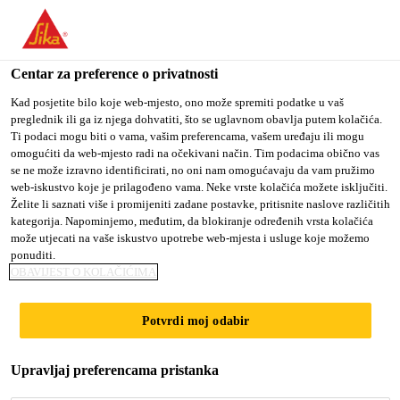
You are accessing "Sika Croatia d.o.o.", it seems you are
accessing it from "Sjedinjene Američke Države". We have a
dedicated website for your country.
Centar za preference o privatnosti
Građevina
...
SikaFume® HR/TU
TO SIKA
STAY ON SIKA
SELECT A
Kad posjetite bilo koje web-mjesto, ono može spremiti podatke u vaš
preglednik ili ga iz njega dohvatiti, što se uglavnom obavlja putem kolačića.
USA
CROATIA D.O.O.
COUNTRY
Ti podaci mogu biti o vama, vašim preferencama, vašem uređaju ili mogu
omogućiti da web-mjesto radi na očekivani način. Tim podacima obično vas
se ne može izravno identificirati, no oni nam omogućavaju da vam pružimo
Sika Croatia d.o.o.
web-iskustvo koje je prilagođeno vama. Neke vrste kolačića možete isključiti.
SikaFume®
Želite li saznati više i promijeniti zadane postavke, pritisnite naslove različitih
kategorija. Napominjemo, međutim, da blokiranje određenih vrsta kolačića
može utjecati na vaše iskustvo upotrebe web-mjesta i usluge koje možemo
HR/TU
ponuditi.
OBAVIJEST O KOLAČIĆIMA
Praškasti dodatak na bazi mikrosilike. Primjena:
Potvrdi moj odabir
povećava kakvoću konstruktivnih betona,
prefabriciranih, mlaznih i pumpanih betona.
Smanjuje vodoupojnost, povećava gustoću i
Upravljaj preferencama pristanka
Proširi +
kemijsku otpornost betona. Način doziranja: