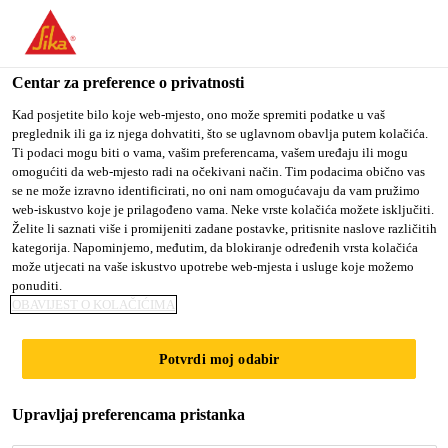
You are accessing "Sika Croatia d.o.o.", it seems you are
accessing it from "Sjedinjene Američke Države". We have a
dedicated website for your country.
Centar za preference o privatnosti
Građevina
...
SikaControl®-300 PerFin
TO SIKA
STAY ON SIKA
SELECT A
Kad posjetite bilo koje web-mjesto, ono može spremiti podatke u vaš
preglednik ili ga iz njega dohvatiti, što se uglavnom obavlja putem kolačića.
USA
CROATIA D.O.O.
COUNTRY
Ti podaci mogu biti o vama, vašim preferencama, vašem uređaju ili mogu
omogućiti da web-mjesto radi na očekivani način. Tim podacima obično vas
se ne može izravno identificirati, no oni nam omogućavaju da vam pružimo
Sika Croatia d.o.o.
web-iskustvo koje je prilagođeno vama. Neke vrste kolačića možete isključiti.
SikaControl®-300
Želite li saznati više i promijeniti zadane postavke, pritisnite naslove različitih
kategorija. Napominjemo, međutim, da blokiranje određenih vrsta kolačića
može utjecati na vaše iskustvo upotrebe web-mjesta i usluge koje možemo
PerFin
ponuditi.
OBAVIJEST O KOLAČIĆIMA
Dodatak betonu za poboljšanu završnu
Potvrdi moj odabir
površinu betona
SikaControl®-300 PerFin je tekući dodatak za
Upravljaj preferencama pristanka
poboljšanu završnu površinu betona smanjenjem