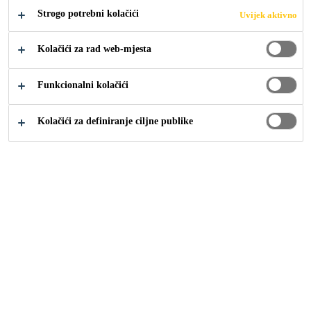
pora i rupica na betonskoj površini.
Strogo potrebni kolačići
Uvijek aktivno
Kolačići za rad web-mjesta
Smanjuje zračne praznine u mješavini
Smanjuje rupice i otvorene pore na površini
Funkcionalni kolačići
betona
Poboljšana površina betona
Kolačići za definiranje ciljne publike
TEHNIČKI LIST
PRIKAŽI SVE
PROIZVODA
DOKUMENTE
Pregled
Detalji o proizvodu
P
Upotreba