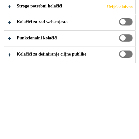
Strogo potrebni kolačići
Uvijek aktivno
PORTFELJEM
Kolačići za rad web-mjesta
ODRŽIVOSTI
Funkcionalni kolačići
(SPM)
Kolačići za definiranje ciljne publike
Građevina
...
Metodologija upravljanja portfeljem održ
Inovacije u održivim rješenjima sastavni su dio Sika
inovacijske strategije. Razvoj proizvoda s dodanom
vrijednošću, temeljenih na optimiziranim performansama i