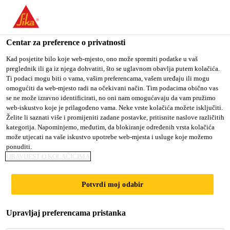
You are accessing "Sika Croatia d.o.o.", it seems you are
accessing it from "Sjedinjene Američke Države". We have a
dedicated website for your country.
Centar za preference o privatnosti
TO SIKA
STAY ON SIKA
SELECT A
Kad posjetite bilo koje web-mjesto, ono može spremiti podatke u vaš
preglednik ili ga iz njega dohvatiti, što se uglavnom obavlja putem kolačića.
USA
CROATIA D.O.O.
COUNTRY
Ti podaci mogu biti o vama, vašim preferencama, vašem uređaju ili mogu
omogućiti da web-mjesto radi na očekivani način. Tim podacima obično vas
se ne može izravno identificirati, no oni nam omogućavaju da vam pružimo
Sika Croatia d.o.o.
web-iskustvo koje je prilagođeno vama. Neke vrste kolačića možete isključiti.
Želite li saznati više i promijeniti zadane postavke, pritisnite naslove različitih
kategorija. Napominjemo, međutim, da blokiranje određenih vrsta kolačića
može utjecati na vaše iskustvo upotrebe web-mjesta i usluge koje možemo
ponuditi.
OBAVIJEST O KOLAČIĆIMA
METODOLOGIJ
Potvrdi moj odabir
A
Upravljaj preferencama pristanka
UPRAVLJANJA