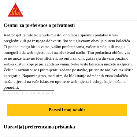
You are accessing "Sika Croatia d.o.o.", it seems you are
accessing it from "Sjedinjene Američke Države". We have a
dedicated website for your country.
Centar za preference o privatnosti
TO SIKA
STAY ON SIKA
SELECT A
Kad posjetite bilo koje web-mjesto, ono može spremiti podatke u vaš
preglednik ili ga iz njega dohvatiti, što se uglavnom obavlja putem kolačića.
USA
CROATIA D.O.O.
COUNTRY
Ti podaci mogu biti o vama, vašim preferencama, vašem uređaju ili mogu
omogućiti da web-mjesto radi na očekivani način. Tim podacima obično vas
se ne može izravno identificirati, no oni nam omogućavaju da vam pružimo
Sika Croatia d.o.o.
web-iskustvo koje je prilagođeno vama. Neke vrste kolačića možete isključiti.
Želite li saznati više i promijeniti zadane postavke, pritisnite naslove različitih
kategorija. Napominjemo, međutim, da blokiranje određenih vrsta kolačića
može utjecati na vaše iskustvo upotrebe web-mjesta i usluge koje možemo
ponuditi.
SIKA ELASTIČNA I
OBAVIJEST O KOLAČIĆIMA
STRUKTURALNA
Potvrdi moj odabir
LJEPILA
Upravljaj preferencama pristanka