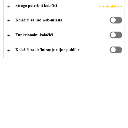
OMOGUĆAVAJU
Strogo potrebni kolačići
Uvijek aktivno
INOVATIVNE
Kolačići za rad web-mjesta
KONCEPTE U
Funkcionalni kolačići
DIZAJNU VOZILA
Kolačići za definiranje ciljne publike
Industrija
Transportna industrija
Transportation