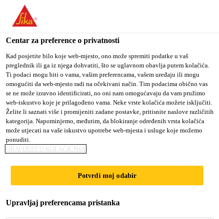
You are accessing "Sika Croatia d.o.o.", it seems you are
accessing it from "Sjedinjene Američke Države". We have a
dedicated website for your country.
Centar za preference o privatnosti
TO SIKA
STAY ON SIKA
SELECT A
Kad posjetite bilo koje web-mjesto, ono može spremiti podatke u vaš
preglednik ili ga iz njega dohvatiti, što se uglavnom obavlja putem kolačića.
USA
CROATIA D.O.O.
COUNTRY
Ti podaci mogu biti o vama, vašim preferencama, vašem uređaju ili mogu
omogućiti da web-mjesto radi na očekivani način. Tim podacima obično vas
se ne može izravno identificirati, no oni nam omogućavaju da vam pružimo
Sika Croatia d.o.o.
web-iskustvo koje je prilagođeno vama. Neke vrste kolačića možete isključiti.
Želite li saznati više i promijeniti zadane postavke, pritisnite naslove različitih
kategorija. Napominjemo, međutim, da blokiranje određenih vrsta kolačića
može utjecati na vaše iskustvo upotrebe web-mjesta i usluge koje možemo
ponuditi.
HEAT RESISTANT
OBAVIJEST O KOLAČIĆIMA
TAPES
Potvrdi moj odabir
Upravljaj preferencama pristanka