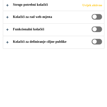
Strogo potrebni kolačići
Uvijek aktivno
Industrija
...
Heat Resistant Tapes
Kolačići za rad web-mjesta
Funkcionalni kolačići
Kolačići za definiranje ciljne publike
Sika Croatia
Sika Croatia
Management
Održivost
Povijest
Građevina