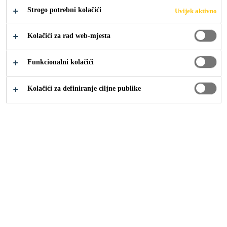
Strogo potrebni kolačići
Uvijek aktivno
SIKABOOSTER
Kolačići za rad web-mjesta
®
Funkcionalni kolačići
TECHNOLOGY
Kolačići za definiranje ciljne publike
Industrija
...
Sikaflex® Adhesives for SikaBooster® T
Sikaflex® adhesives with SikaBooster® technology have
been widely introduced by commercial transport