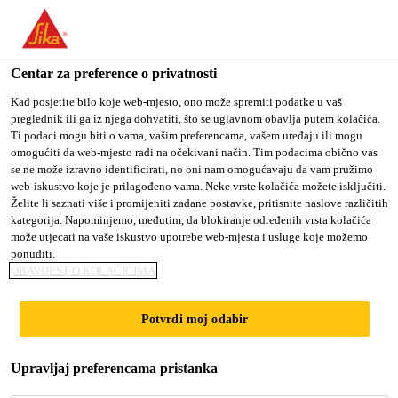
You are accessing "Sika Croatia d.o.o.", it seems you are
accessing it from "Sjedinjene Američke Države". We have a
dedicated website for your country.
Centar za preference o privatnosti
TO SIKA
STAY ON SIKA
SELECT A
Kad posjetite bilo koje web-mjesto, ono može spremiti podatke u vaš
preglednik ili ga iz njega dohvatiti, što se uglavnom obavlja putem kolačića.
USA
CROATIA D.O.O.
COUNTRY
Ti podaci mogu biti o vama, vašim preferencama, vašem uređaju ili mogu
omogućiti da web-mjesto radi na očekivani način. Tim podacima obično vas
se ne može izravno identificirati, no oni nam omogućavaju da vam pružimo
Sika Croatia d.o.o.
web-iskustvo koje je prilagođeno vama. Neke vrste kolačića možete isključiti.
Želite li saznati više i promijeniti zadane postavke, pritisnite naslove različitih
kategorija. Napominjemo, međutim, da blokiranje određenih vrsta kolačića
može utjecati na vaše iskustvo upotrebe web-mjesta i usluge koje možemo
ponuditi.
OBAVIJEST O KOLAČIĆIMA
SIKAFLEX®
Potvrdi moj odabir
ADHESIVES
Upravljaj preferencama pristanka
FOR