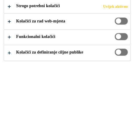
Strogo potrebni kolačići
Uvijek aktivno
Industrija
Nautika
Certificates
Kolačići za rad web-mjesta
Funkcionalni kolačići
Kolačići za definiranje ciljne publike
Sika Croatia
Sika Croatia
Management
Održivost
Povijest
Građevina
Industrija