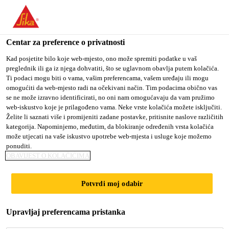
You are accessing "Sika Croatia d.o.o.", it seems you are
accessing it from "Sjedinjene Američke Države". We have a
dedicated website for your country.
Centar za preference o privatnosti
TO SIKA
STAY ON SIKA
SELECT A
Kad posjetite bilo koje web-mjesto, ono može spremiti podatke u vaš
preglednik ili ga iz njega dohvatiti, što se uglavnom obavlja putem kolačića.
USA
CROATIA D.O.O.
COUNTRY
Ti podaci mogu biti o vama, vašim preferencama, vašem uređaju ili mogu
omogućiti da web-mjesto radi na očekivani način. Tim podacima obično vas
se ne može izravno identificirati, no oni nam omogućavaju da vam pružimo
Sika Croatia d.o.o.
web-iskustvo koje je prilagođeno vama. Neke vrste kolačića možete isključiti.
Želite li saznati više i promijeniti zadane postavke, pritisnite naslove različitih
kategorija. Napominjemo, međutim, da blokiranje određenih vrsta kolačića
može utjecati na vaše iskustvo upotrebe web-mjesta i usluge koje možemo
ponuditi.
CERTIFICATES
OBAVIJEST O KOLAČIĆIMA
Potvrdi moj odabir
Upravljaj preferencama pristanka