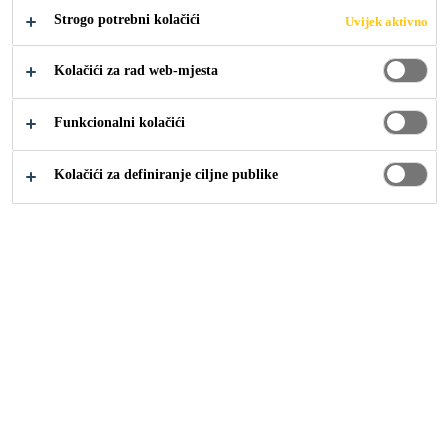
Strogo potrebni kolačići
Uvijek aktivno
Industrija
...
Proizvodnja i ugradnja prozora
Kolačići za rad web-mjesta
Funkcionalni kolačići
Kolačići za definiranje ciljne publike
Sika Croatia
Sika Croatia
Management
Održivost
Povijest
Građevina