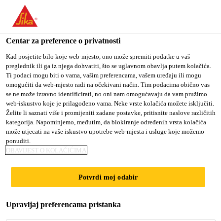
You are accessing "Sika Croatia d.o.o.", it seems you are
accessing it from "Sjedinjene Američke Države". We have a
dedicated website for your country.
Centar za preference o privatnosti
TO SIKA
STAY ON SIKA
SELECT A
Kad posjetite bilo koje web-mjesto, ono može spremiti podatke u vaš
preglednik ili ga iz njega dohvatiti, što se uglavnom obavlja putem kolačića.
USA
CROATIA D.O.O.
COUNTRY
Ti podaci mogu biti o vama, vašim preferencama, vašem uređaju ili mogu
omogućiti da web-mjesto radi na očekivani način. Tim podacima obično vas
se ne može izravno identificirati, no oni nam omogućavaju da vam pružimo
Sika Croatia d.o.o.
web-iskustvo koje je prilagođeno vama. Neke vrste kolačića možete isključiti.
Želite li saznati više i promijeniti zadane postavke, pritisnite naslove različitih
kategorija. Napominjemo, međutim, da blokiranje određenih vrsta kolačića
može utjecati na vaše iskustvo upotrebe web-mjesta i usluge koje možemo
ponuditi.
WINDOWS
OBAVIJEST O KOLAČIĆIMA
PRODUCTS
Potvrdi moj odabir
Upravljaj preferencama pristanka