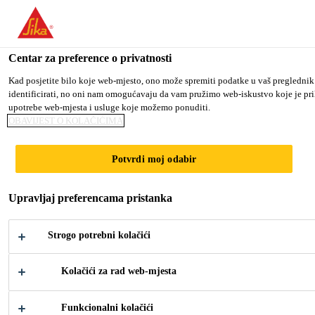
You are accessing "Sika Croatia d.o.o.", it seems you are accessing
TO SIKA USA
STAY ON SIKA CROATIA D.O.O.
S
Centar za preference o privatnosti
Kad posjetite bilo koje web-mjesto, ono može spremiti podatke u vaš preglednik
identificirati, no oni nam omogućavaju da vam pružimo web-iskustvo koje je prila
Sika Croatia d.o.o.
upotrebe web-mjesta i usluge koje možemo ponuditi.
OBAVIJEST O KOLAČIĆIMA
HOTEL AVIVA
Potvrdi moj odabir
Upravljaj preferencama pristanka
Strogo potrebni kolačići
Kolačići za rad web-mjesta
Industrija
...
Hotel Aviva
Funkcionalni kolačići