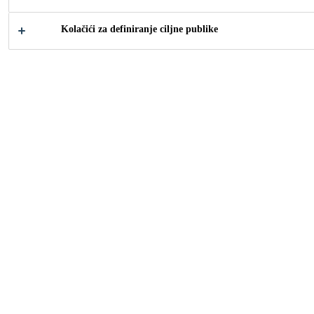
Kolačići za definiranje ciljne publike
2008
STEFAN AM WALDE, AUSTRIA
Extra-wide balcony doors with two-tone