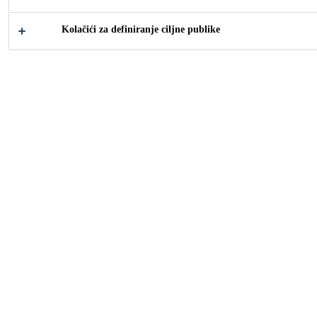
Kolačići za definiranje ciljne publike
2011
ROOT, SWITZERLAND
Modern facade composition punctuated