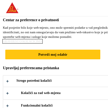
You are accessing "Sika Croatia d.o.o.", it seems you are accessing
TO SIKA USA
STAY ON SIKA CROATIA D.O.O.
S
Centar za preference o privatnosti
Kad posjetite bilo koje web-mjesto, ono može spremiti podatke u vaš preglednik
identificirati, no oni nam omogućavaju da vam pružimo web-iskustvo koje je prila
Sika Croatia d.o.o.
upotrebe web-mjesta i usluge koje možemo ponuditi.
OBAVIJEST O KOLAČIĆIMA
D4 CENTER Z5
Potvrdi moj odabir
Upravljaj preferencama pristanka
Strogo potrebni kolačići
Kolačići za rad web-mjesta
Industrija
...
D4 Center Z5
Funkcionalni kolačići