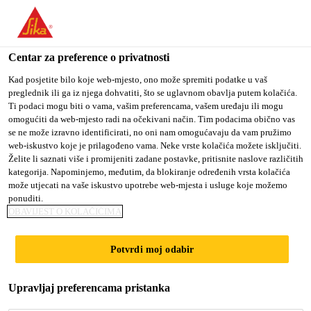
You are accessing "Sika Croatia d.o.o.", it seems you are
accessing it from "Sjedinjene Američke Države". We have a
dedicated website for your country.
Centar za preference o privatnosti
TO SIKA
STAY ON SIKA
SELECT A
Kad posjetite bilo koje web-mjesto, ono može spremiti podatke u vaš
preglednik ili ga iz njega dohvatiti, što se uglavnom obavlja putem kolačića.
USA
CROATIA D.O.O.
COUNTRY
Ti podaci mogu biti o vama, vašim preferencama, vašem uređaju ili mogu
omogućiti da web-mjesto radi na očekivani način. Tim podacima obično vas
se ne može izravno identificirati, no oni nam omogućavaju da vam pružimo
Sika Croatia d.o.o.
web-iskustvo koje je prilagođeno vama. Neke vrste kolačića možete isključiti.
Želite li saznati više i promijeniti zadane postavke, pritisnite naslove različitih
kategorija. Napominjemo, međutim, da blokiranje određenih vrsta kolačića
može utjecati na vaše iskustvo upotrebe web-mjesta i usluge koje možemo
ponuditi.
PREUZIMANJE
OBAVIJEST O KOLAČIĆIMA
DOKUMENATA
Potvrdi moj odabir
Upravljaj preferencama pristanka