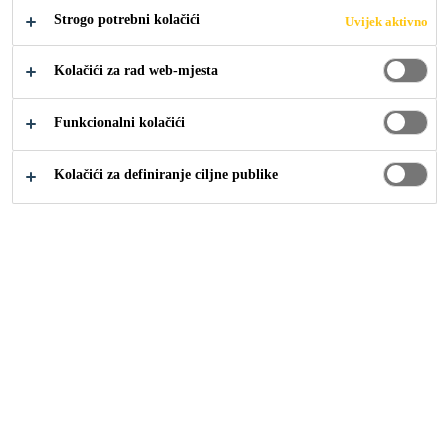
Strogo potrebni kolačići
Uvijek aktivno
Industrija
...
Proizvodnja i ugradnja prozora
Kolačići za rad web-mjesta
Funkcionalni kolačići
Kolačići za definiranje ciljne publike
Sika Croatia
Sika Croatia
Management
Održivost
Povijest
Građevina
Industrija