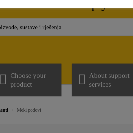
How can we help you?
Choose your
About support
product
services
enti
Meki podovi