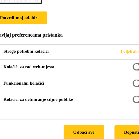
IJEST O KOLAČIĆIMA
Potvrdi moj odabir
ila osjetljiva na pritisak
vljaj preferencama pristanka
Strogo potrebni kolačići
Uvijek akt
Kolačići za rad web-mjesta
Funkcionalni kolačići
Kolačići za definiranje ciljne publike
Odbaci sve
Dopusti