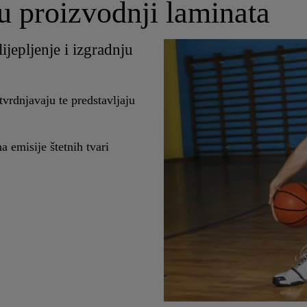
u proizvodnji laminata
jepljenje i izgradnju
tvrdnjavaju te predstavljaju
a emisije štetnih tvari