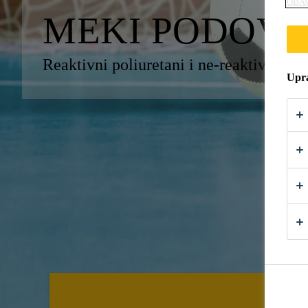
OBAV
MEKI PODOVI
Reaktivni poliuretani i ne-reaktivna ljep
Upra