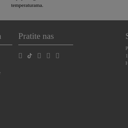
temperaturama.
a
Pratite nas
P
1
H
e