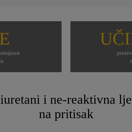
E
UČ
otrajnost
proizv
ta
uretani i ne-reaktivna lje
na pritisak