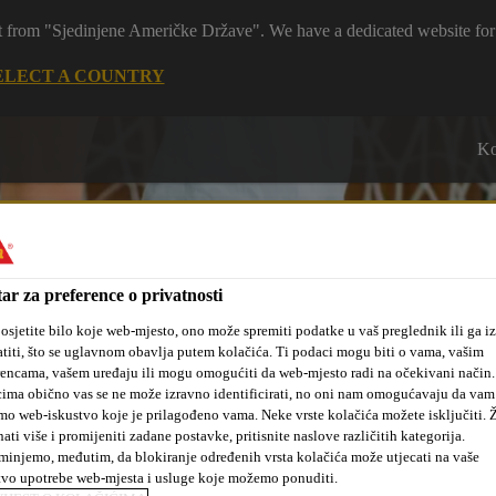
 it from "Sjedinjene Američke Države". We have a dedicated website for
ELECT A COUNTRY
Ko
ar za preference o privatnosti
osjetite bilo koje web-mjesto, ono može spremiti podatke u vaš preglednik ili ga iz
titi, što se uglavnom obavlja putem kolačića. Ti podaci mogu biti o vama, vašim
 mjesta
Novosti
#dobrakemija
O nama
Projekti i refer
rencama, vašem uređaju ili mogu omogućiti da web-mjesto radi na očekivani način
ima obično vas se ne može izravno identificirati, no oni nam omogućavaju da vam
mo web-iskustvo koje je prilagođeno vama. Neke vrste kolačića možete isključiti. Ž
nati više i promijeniti zadane postavke, pritisnite naslove različitih kategorija.
injemo, međutim, da blokiranje određenih vrsta kolačića može utjecati na vaše
tvo upotrebe web-mjesta i usluge koje možemo ponuditi.