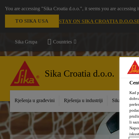
You are accessing "Sika Croatia d.o.o.", it seems you are accessing
TO SIKA USA
STAY ON SIKA CROATIA D.O.O.
S
Sika Grupa
Countries
Sika Croatia d.o.o.
Cent
Kad p
dohva
Rješenja u građevini
Rješenja u industriji
Sika prodajna
prefe
podac
pruži
li saz
Napom
iskus