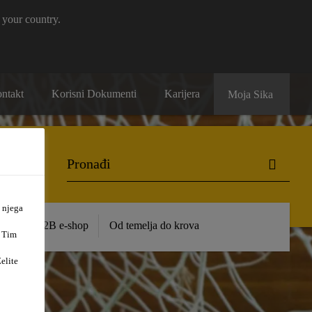
 your country.
ntakt
Korisni Dokumenti
Karijera
Moja Sika
 njega
ence
B2B e-shop
Od temelja do krova
. Tim
elite