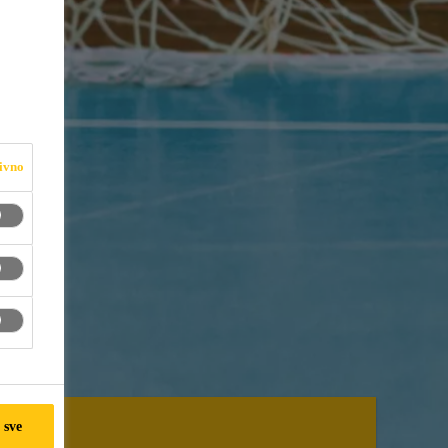
ivno
 sve