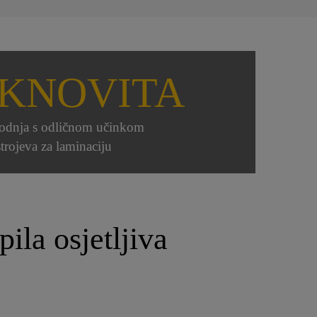
IKNOVITA
odnja s odličnom učinkom
strojeva za laminaciju
pila osjetljiva