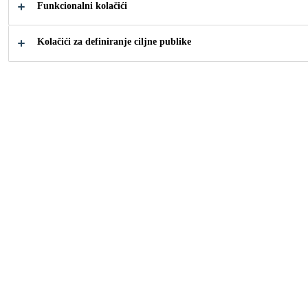
Funkcionalni kolačići
Kolačići za definiranje ciljne publike
Industrija
...
Brtvljenje protiv vremenskih utjecaja
Savršen izgled fasada
zabrtvljenih protiv
vremenskih utjecaja
Završena fasada mora biti u
potpunosti vodonepropusna i
ispunjavati najviša očekivanja u