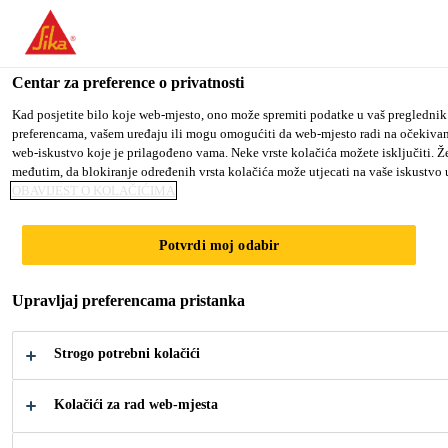
You are accessing "Sika Croatia d.o.o.", it seems you are accessing
TO SIKA USA
STAY ON SIKA CROATIA D.O.O.
S
Centar za preference o privatnosti
Kad posjetite bilo koje web-mjesto, ono može spremiti podatke u vaš preglednik 
preferencama, vašem uređaju ili mogu omogućiti da web-mjesto radi na očekiva
Sika Croatia d.o.o.
web-iskustvo koje je prilagođeno vama. Neke vrste kolačića možete isključiti. Žel
međutim, da blokiranje određenih vrsta kolačića može utjecati na vaše iskustvo
OBAVIJEST O KOLAČIĆIMA
Potvrdi moj odabir
BRTVLJENJE
Upravljaj preferencama pristanka
PROTIV
Strogo potrebni kolačići
VREMENSKIH
Kolačići za rad web-mjesta
UTJECAJA