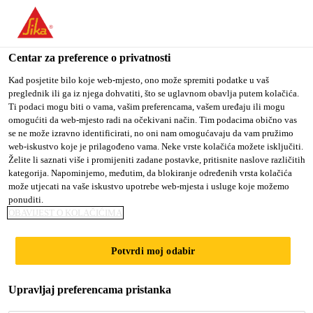
You are accessing "Sika Croatia d.o.o.", it seems you are
accessing it from "Sjedinjene Američke Države". We have a
dedicated website for your country.
Centar za preference o privatnosti
TO SIKA
STAY ON SIKA
SELECT A
Kad posjetite bilo koje web-mjesto, ono može spremiti podatke u vaš
preglednik ili ga iz njega dohvatiti, što se uglavnom obavlja putem kolačića.
USA
CROATIA D.O.O.
COUNTRY
Ti podaci mogu biti o vama, vašim preferencama, vašem uređaju ili mogu
omogućiti da web-mjesto radi na očekivani način. Tim podacima obično vas
se ne može izravno identificirati, no oni nam omogućavaju da vam pružimo
Sika Croatia d.o.o.
web-iskustvo koje je prilagođeno vama. Neke vrste kolačića možete isključiti.
Želite li saznati više i promijeniti zadane postavke, pritisnite naslove različitih
kategorija. Napominjemo, međutim, da blokiranje određenih vrsta kolačića
može utjecati na vaše iskustvo upotrebe web-mjesta i usluge koje možemo
ponuditi.
SUZHOU RIVER,
OBAVIJEST O KOLAČIĆIMA
638 HENGFENG
Potvrdi moj odabir
ROAD
Upravljaj preferencama pristanka