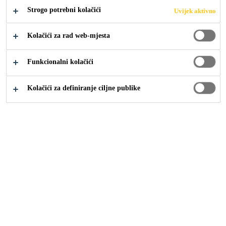
Strogo potrebni kolačići
Uvijek aktivno
Kolačići za rad web-mjesta
Industrija
...
Suzhou River, 638 Hengfeng Road
Funkcionalni kolačići
Kolačići za definiranje ciljne publike
2005
SHANGHAI, CHINA