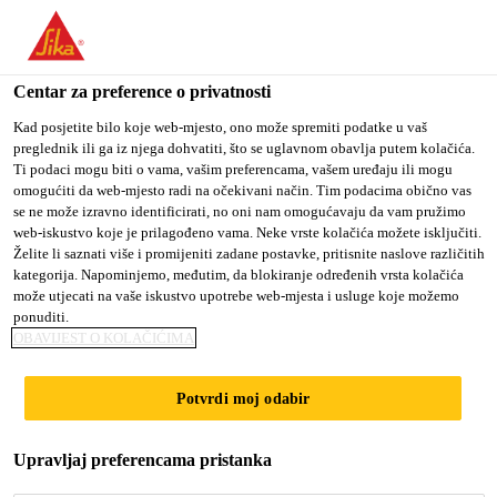
You are accessing "Sika Croatia d.o.o.", it seems you are
accessing it from "Sjedinjene Američke Države". We have a
dedicated website for your country.
Centar za preference o privatnosti
TO SIKA
STAY ON SIKA
SELECT A
Kad posjetite bilo koje web-mjesto, ono može spremiti podatke u vaš
preglednik ili ga iz njega dohvatiti, što se uglavnom obavlja putem kolačića.
USA
CROATIA D.O.O.
COUNTRY
Ti podaci mogu biti o vama, vašim preferencama, vašem uređaju ili mogu
omogućiti da web-mjesto radi na očekivani način. Tim podacima obično vas
se ne može izravno identificirati, no oni nam omogućavaju da vam pružimo
Sika Croatia d.o.o.
web-iskustvo koje je prilagođeno vama. Neke vrste kolačića možete isključiti.
Želite li saznati više i promijeniti zadane postavke, pritisnite naslove različitih
kategorija. Napominjemo, međutim, da blokiranje određenih vrsta kolačića
može utjecati na vaše iskustvo upotrebe web-mjesta i usluge koje možemo
ponuditi.
PALAIS DE
OBAVIJEST O KOLAČIĆIMA
JUSTICE DE PARIS
Potvrdi moj odabir
Upravljaj preferencama pristanka