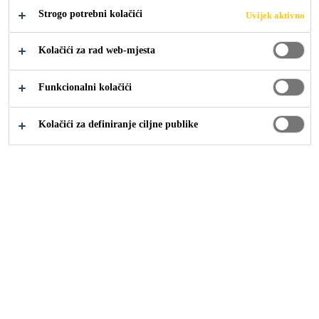
Strogo potrebni kolačići
Uvijek aktivno
Industrija
...
Palais de justice de Paris
Kolačići za rad web-mjesta
Funkcionalni kolačići
2017
PARIS, FRANCE
Kolačići za definiranje ciljne publike