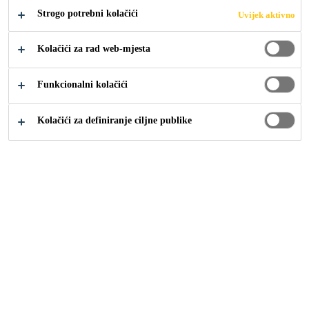
Strogo potrebni kolačići
Uvijek aktivno
Industrija
...
Cyber World
Kolačići za rad web-mjesta
Funkcionalni kolačići
2005
RATCHADAPISEK ROAD, BANGKOK
Kolačići za definiranje ciljne publike
THAILAND