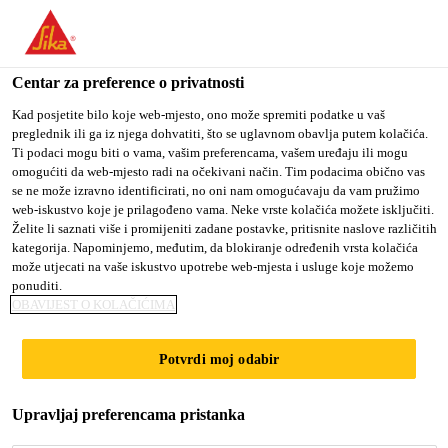
You are accessing "Sika Croatia d.o.o.", it seems you are
accessing it from "Sjedinjene Američke Države". We have a
dedicated website for your country.
Centar za preference o privatnosti
TO SIKA
STAY ON SIKA
SELECT A
Kad posjetite bilo koje web-mjesto, ono može spremiti podatke u vaš
preglednik ili ga iz njega dohvatiti, što se uglavnom obavlja putem kolačića.
USA
CROATIA D.O.O.
COUNTRY
Ti podaci mogu biti o vama, vašim preferencama, vašem uređaju ili mogu
omogućiti da web-mjesto radi na očekivani način. Tim podacima obično vas
se ne može izravno identificirati, no oni nam omogućavaju da vam pružimo
Sika Croatia d.o.o.
web-iskustvo koje je prilagođeno vama. Neke vrste kolačića možete isključiti.
Želite li saznati više i promijeniti zadane postavke, pritisnite naslove različitih
kategorija. Napominjemo, međutim, da blokiranje određenih vrsta kolačića
može utjecati na vaše iskustvo upotrebe web-mjesta i usluge koje možemo
ponuditi.
CYBER WORLD
OBAVIJEST O KOLAČIĆIMA
Potvrdi moj odabir
Upravljaj preferencama pristanka